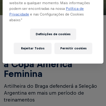
website a qualquer momento. Mais informações
podem ser encontradas na nossa
Política de
© Red Bull Bragantino
Privacidade
e nas Configurações de Cookies
abaixo.”
FUTEBOL FEMININO
Paulina Gramaglia é
Definições de cookies
convocada para
Rejeitar Todos
Permitir cookies
período que antecede
a Copa América
Feminina
Artilheira do Braga defenderá a Seleção
Argentina em mais um período de
treinamentos