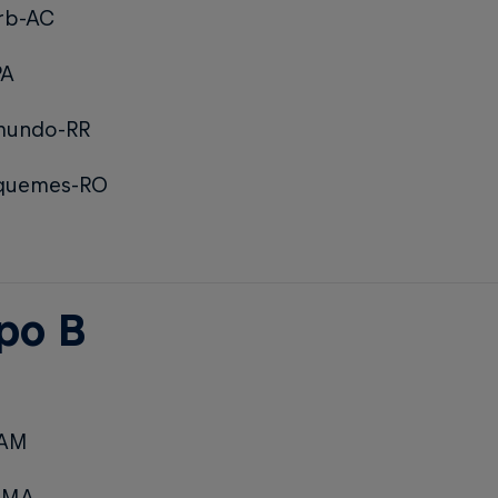
rb-AC
PA
mundo-RR
iquemes-RO
po B
-AM
-MA