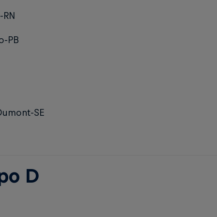
a-RN
o-PB
Dumont-SE
po D