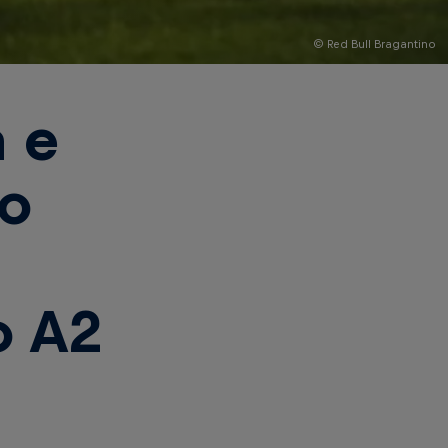
© Red Bull Bragantino
a e
no
o A2