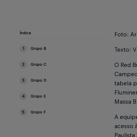
Índice
Foto: Ar
1
Grupo B
Texto: V
O Red Bu
2
Grupo C
Campeona
3
Grupo D
tabela p
Fluminen
4
Grupo E
Massa B
5
Grupo F
A equip
acesso à
Paulista