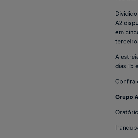
Dividido
A2 disp
em cinc
terceiro
A estrei
dias 15 
Confira
Grupo 
Oratóri
Irandu