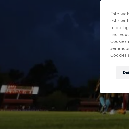
Este web
este webs
tecnologi
line. Vo
Cookies 
ser enco
Cookies 
Def