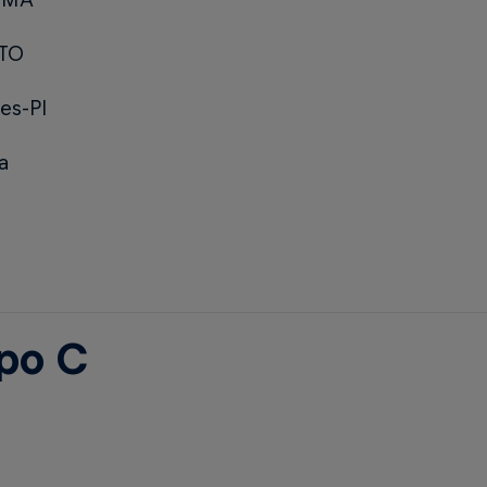
-TO
es-PI
a
po C