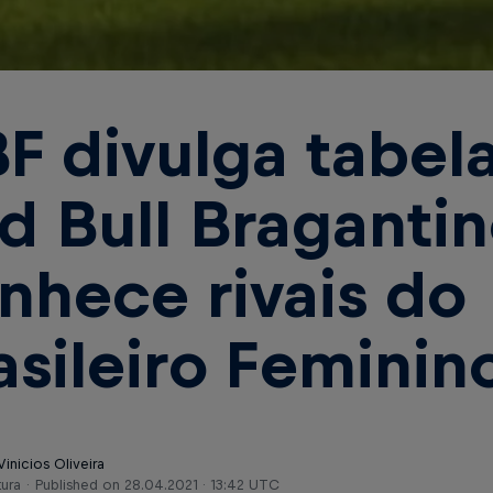
F divulga tabel
d Bull Braganti
nhece rivais do
asileiro Feminin
Vinicios Oliveira
tura
Published on
28.04.2021 · 13:42 UTC