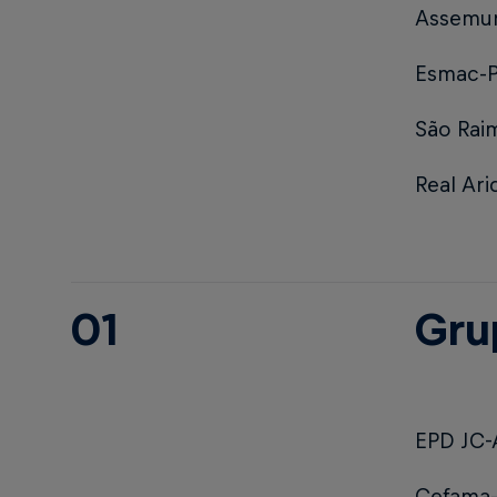
Assemu
Esmac-
São Rai
Real Ar
01
Gru
EPD JC
Cefama