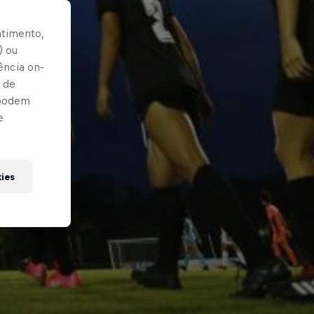
ntimento,
) ou
ência on-
 de
 podem
e
kies