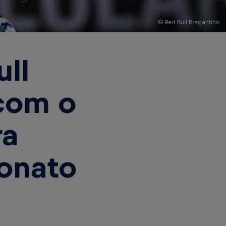
© Red Bull Bragantino
ll
com o
ra
onato