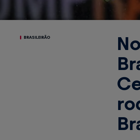
No
BRASILEIRÃO
Br
Ce
ro
Br