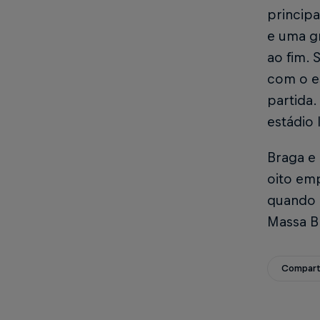
princip
e uma g
ao fim.
com o e
partida.
estádio 
Braga e 
oito emp
quando 
Massa B
Compart