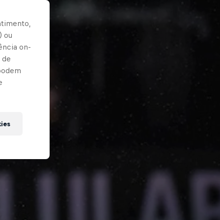
ntimento,
) ou
ência on-
 de
 podem
e
kies