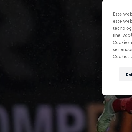
Este web
este webs
tecnologi
line. Vo
Cookies 
ser enco
Cookies 
Def