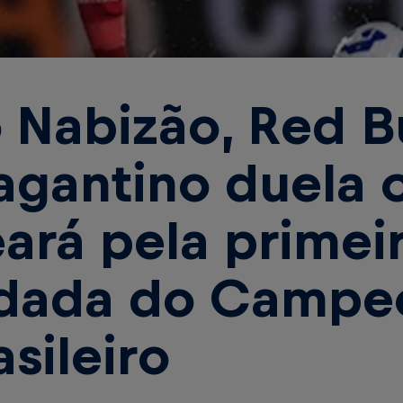
 Nabizão, Red Bu
agantino duela 
ará pela primei
dada do Campe
asileiro