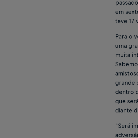
passado
em sext
teve 17 
Para o v
uma gra
muita i
Sabemos
amistos
grande 
dentro 
que será
diante d
"Será i
adversá