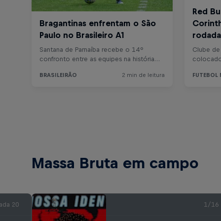
Massa Bruta em campo
ada 20
1/16