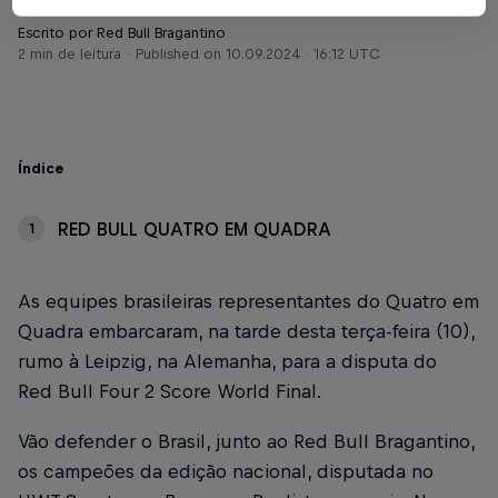
Escrito por Red Bull Bragantino
2 min de leitura
Published on
10.09.2024 · 16:12 UTC
Índice
RED BULL QUATRO EM QUADRA
1
As equipes brasileiras representantes do Quatro em
Quadra embarcaram, na tarde desta terça-feira (10),
rumo à Leipzig, na Alemanha, para a disputa do
Red Bull Four 2 Score World Final.
Vão defender o Brasil, junto ao Red Bull Bragantino,
os campeões da edição nacional, disputada no