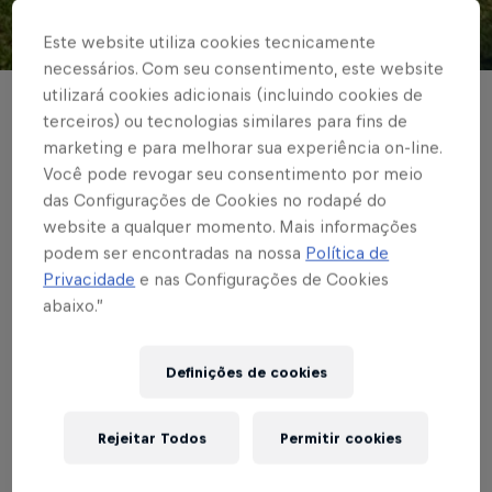
Este website utiliza cookies tecnicamente
© Red Bull Bragantino
necessários. Com seu consentimento, este website
utilizará cookies adicionais (incluindo cookies de
FUTEBOL MASCULINO
terceiros) ou tecnologias similares para fins de
marketing e para melhorar sua experiência on-line.
Campeões do
Você pode revogar seu consentimento por meio
nacional embarcam
das Configurações de Cookies no rodapé do
website a qualquer momento. Mais informações
para final mundial do
podem ser encontradas na nossa
Política de
Privacidade
e nas Configurações de Cookies
Red Bull Four 2 Score,
abaixo.”
em Leipzig
Definições de cookies
Times misto e feminino do Quatro em
Quadra seguiram rumo à Alemanha nesta
Rejeitar Todos
Permitir cookies
terça-feira (10)