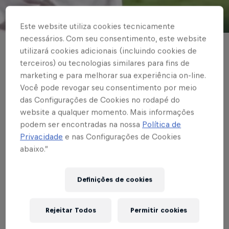
© Red Bull Bragantino
Este website utiliza cookies tecnicamente
necessários. Com seu consentimento, este website
utilizará cookies adicionais (incluindo cookies de
BRASILEIRÃO
terceiros) ou tecnologias similares para fins de
Invicto no Brasileiro,
marketing e para melhorar sua experiência on-line.
Você pode revogar seu consentimento por meio
Red Bull Bragantino
das Configurações de Cookies no rodapé do
vence Atlético-GO e
website a qualquer momento. Mais informações
podem ser encontradas na nossa
Política de
abre vantagem na
Privacidade
e nas Configurações de Cookies
abaixo.”
ponta
Definições de cookies
Escrito por Vinicios Oliveira
2 min de leitura
Published on
28.06.2021 · 20:07 UTC
Rejeitar Todos
Permitir cookies