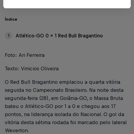
Índice
Atlético-GO 0 x 1 Red Bull Bragantino
1
Foto: Ari Ferreira
Texto: Vinicios Oliveira
O Red Bull Bragantino emplacou a quarta vitória
seguida no Campeonato Brasileiro. Na noite desta
segunda-feira (28), em Goiânia-GO, o Massa Bruta
bateu o Atlético-GO por 1 a 0 e chegou aos 17
pontos, na liderança isolada do Nacional. O gol da
vitória desta sétima rodada foi marcado pelo lateral
Weverton.