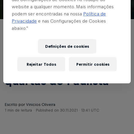
website a qualquer momento. Mais informações
podem ser encontradas na nossa
Política de
© Red Bull Bragantino
Privacidade
e nas Configurações de Cookies
abaixo.”
BASE MASCULINA
Em Araraquara, Sub-17
Definições de cookies
do Braga enfrenta
Rejeitar Todos
Permitir cookies
Ferroviária pelas
quartas do Paulista
Escrito por Vinicios Oliveira
1 min de leitura
Published on
30.11.2021 · 13:41 UTC