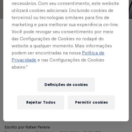
necessários. Com seu consentimento, este website
utilizará cookies adicionais (incluindo cookies de
© Red Bull Bragantino
terceiros) ou tecnologias similares para fins de
marketing e para melhorar sua experiência on-line.
FUTEBOL MASCULINO
Você pode revogar seu consentimento por meio
das Configurações de Cookies no rodapé do
Braga acerta a
website a qualquer momento. Mais informações
contratação do
podem ser encontradas na nossa
Política de
Privacidade
e nas Configurações de Cookies
zagueiro Pedro
abaixo.”
Henrique para a
Definições de cookies
sequência da
temporada
Rejeitar Todos
Permitir cookies
Escrito por Rafael Pereira