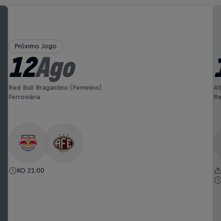
Próximo Jogo
12
Ago
Red Bull Bragantino (Feminino)
At
Ferroviária
Re
KO 21:00