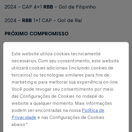
2024 – CAP 4x1
RBB
– Gol de Filipinho
2024 –
RBB
1x1 CAP – Gol de Raí
PRÓXIMO COMPROMISSO
Após o duelo deste domingo (28), o Red Bull
Este website utiliza cookies tecnicamente
Bragantino volta a campo dia 01/07, às 15h, contra o
necessários. Com seu consentimento, este website
América-MG, na Arena Urbsan, em Betim-MG, pela
utilizará cookies adicionais (incluindo cookies de
19ª rodada do Brasileirão Sub-20 Série A 2026. Já
terceiros) ou tecnologias similares para fins de
pelo Paulistão Sub-20 Série A 2026, o Braga volta a
marketing e para melhorar sua experiência on-line.
campo no dia 05/07, contra o Referência. A partida
Você pode revogar seu consentimento por meio
será disputada no Estádio Hermínio Espósito, em
das Configurações de Cookies no rodapé do
Embu das Artes-SP.
website a qualquer momento. Mais informações
podem ser encontradas na nossa
Política de
O CAMPEONATO
Privacidade
e nas Configurações de Cookies
abaixo.”
44 equipes se dividem em três grupos, um com 14