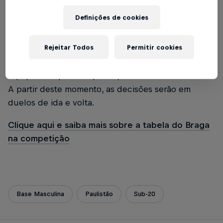
e dois com 15 times. A 1ª fase é disputada em turno
Definições de cookies
único dentro do grupo, com os 10 melhores de
cada grupo, mais os dois melhores 11º colocados,
Rejeitar Todos
Permitir cookies
se classificando. A 2ª fase é em sistema eliminatório,
com o time de melhor campanha enfrentando a
equipe com pior campanha, assim sucessivamente.
A partir deste momento, as decisões serão em
duelos de ida e volta.
Clique aqui e saiba mais sobre a tabela do Braga
na competição
Base Masculina
Paulistão
Sub-20