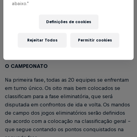
contra o Juventude-RS, no Centro de Performance
abaixo.”
e Desenvolvimento (CPD), em Atibaia-SP, pela 8ª
rodada do Campeonato Brasileiro Sub-17. Pelo
Definições de cookies
Paulistão da categoria, o próximo duelo é contra o
DS Sports, sábado (18), às 11h, no Estádio Salvador
Rejeitar Todos
Permitir cookies
Russani, em Atibaia-SP, pela 10ª rodada do
estadual.
O CAMPEONATO
Na primeira fase, todas as 20 equipes se enfrentam
em turno único. Os oito mais bem colocados se
classificam para a fase eliminatória, que será
disputada em confrontos de ida e volta. Os mandos
de campo dos jogos eliminatórios serão definidos
de acordo com a colocação na classificação geral -
que segue contando os pontos conquistados na