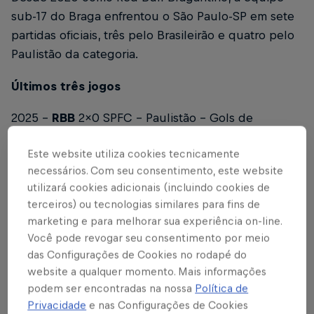
sub-17 do Braga enfrentou o São Paulo-SP em sete
partidas oficiais, três pelo Brasileirão e quatro pelo
Paulistão da categoria.
Últimos três jogos
2025 –
RBB
2x0 SPFC – Paulistão – Gols de
Marquinhos e João Guilherme
Este website utiliza cookies tecnicamente
2025 – SPFC 2x4
RBB
– Brasileirão – Gols de Manu,
necessários. Com seu consentimento, este website
João Guilherme, Davi Lucas e Joanderson
utilizará cookies adicionais (incluindo cookies de
terceiros) ou tecnologias similares para fins de
2025 – SPFC 2x2
RBB
– Paulistão – Gols de Caíque
marketing e para melhorar sua experiência on-line.
Você pode revogar seu consentimento por meio
PRÓXIMO COMPROMISSO
das Configurações de Cookies no rodapé do
website a qualquer momento. Mais informações
Após o duelo desta quarta-feira (8), o Red Bull
podem ser encontradas na nossa
Política de
Bragantino volta a campo no dia 14/07, às 15h,
Privacidade
e nas Configurações de Cookies