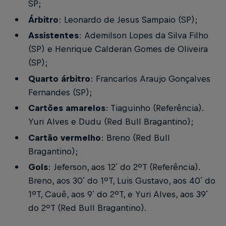
SP;
Árbitro
: Leonardo de Jesus Sampaio (SP);
Assistentes
: Ademilson Lopes da Silva Filho
(SP) e Henrique Calderan Gomes de Oliveira
(SP);
Quarto árbitro
: Francarlos Araujo Gonçalves
Fernandes (SP);
Cartões amarelos
: Tiaguinho (Referência).
Yuri Alves e Dudu (Red Bull Bragantino);
Cartão vermelho
: Breno (Red Bull
Bragantino);
Gols
: Jeferson, aos 12´ do 2ºT (Referência).
Breno, aos 30´ do 1ºT, Luis Gustavo, aos 40´ do
1ºT, Cauê, aos 9´ do 2ºT, e Yuri Alves, aos 39´
do 2ºT (Red Bull Bragantino).