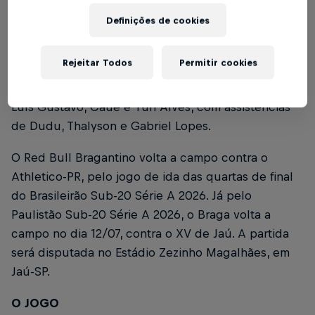
Definições de cookies
Pela 5ª rodada do Paulistão Sub-20, o Red Bull
Bragantino venceu o Referência neste domingo (5),
Rejeitar Todos
Permitir cookies
em partida disputada no Estádio Hermínio Espósito,
em Embu das Artes-SP, por 4 a 1. Gols de Breno,
Luís Gustavo, Cauê e Yuri Alves, com assistências
de Dudu, Thalyson e Gabriel Lopes.
O Red Bull Bragantino volta a campo contra o
Athletico-PR, pelo jogo de ida das quartas de final
do Brasileirão Sub-20 Série A 2026. Já pelo
Paulistão Sub-20 Série A 2026, o Braga volta a
campo no dia 12/07, contra o XV de Jaú. A partida
será disputada no Estádio Zezinho Magalhães, em
Jaú-SP.
O JOGO