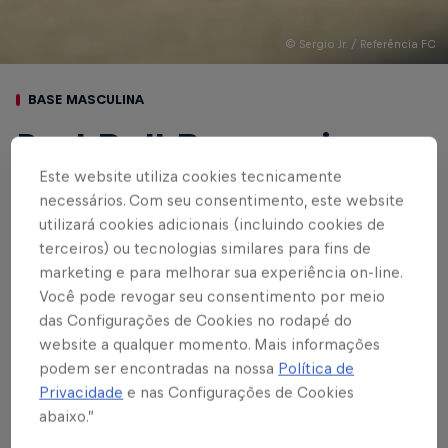
© Sergio Jr. / Referência FC
BASE MASCULINA
Red Bull Bragantino
Este website utiliza cookies tecnicamente
goleia o Referência
necessários. Com seu consentimento, este website
pelo Paulistão Sub-20
utilizará cookies adicionais (incluindo cookies de
terceiros) ou tecnologias similares para fins de
marketing e para melhorar sua experiência on-line.
Em jogo truncado, Braga faz valer a
Você pode revogar seu consentimento por meio
superioridade e sai com os três pontos
das Configurações de Cookies no rodapé do
website a qualquer momento. Mais informações
Escrito por Bruno Sousa
podem ser encontradas na nossa
Política de
4 min de leitura
Published on
05.07.2026 · 15:51 UTC
Privacidade
e nas Configurações de Cookies
abaixo.”