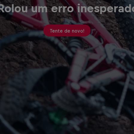
Rolou um erro inesperad
Tente de novo!