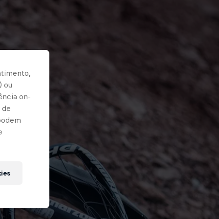
ntimento,
) ou
ência on-
 de
 podem
e
kies