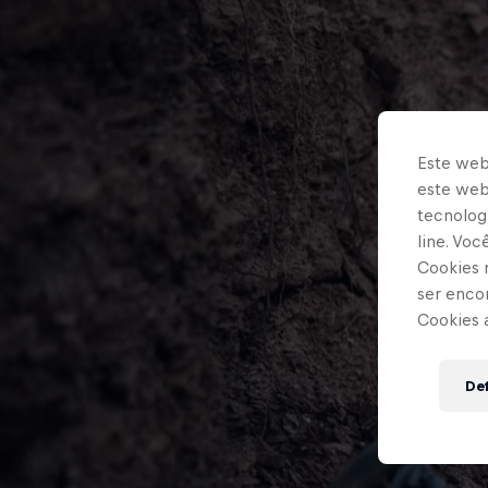
Este web
este webs
tecnologi
line. Vo
Cookies 
ser enco
Cookies 
Def