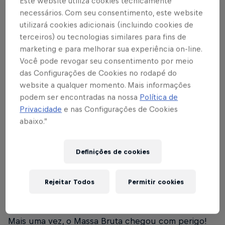
Este website utiliza cookies tecnicamente
Alix interceptou o tiro de meta de Anthoni, aos 17’,
necessários. Com seu consentimento, este website
e colocou a bola no ataque. Pitta avançou em
utilizará cookies adicionais (incluindo cookies de
direção à meta adversária, e o goleiro saiu da área
terceiros) ou tecnologias similares para fins de
para tirar de cabeça. A bola voltou para Lucas
marketing e para melhorar sua experiência on-line.
Você pode revogar seu consentimento por meio
Barbosa, que encontrou Fernando.
De primeira, o
das Configurações de Cookies no rodapé do
camisa 11 chutou da intermediária para balançar
website a qualquer momento. Mais informações
as redes e levantar a Torcida Massa Bruta!
podem ser encontradas na nossa
Política de
Privacidade
e nas Configurações de Cookies
abaixo.”
O Red Bull Bragantino seguiu tentando ampliar o
Definições de cookies
placar. Com 21’ jogados, Herrera, pela direita,
cruzou na área, Pitta fez um corta-luz e Fernando
Rejeitar Todos
Permitir cookies
ficou livre para chutar no gol. A bola, novamente,
passou por cima da meta.
Mais uma vez, o Massa Bruta chegou com perigo!