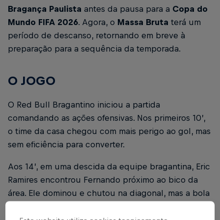
Bragança Paulista
antes da pausa para a
Copa do
Mundo FIFA 2026
. Agora, o
Massa Bruta
terá um
período de descanso, retornando em breve à
preparação para a sequência da temporada.
O JOGO
O Red Bull Bragantino iniciou a partida
comandando as ações ofensivas. Nos primeiros 10’,
o time da casa chegou com mais perigo ao gol, mas
sem eficiência para converter.
Aos 14’, em uma descida da equipe bragantina, Eric
Ramires encontrou Fernando próximo ao bico da
área. Ele dominou e chutou na diagonal, mas a bola
explodiu na trave.