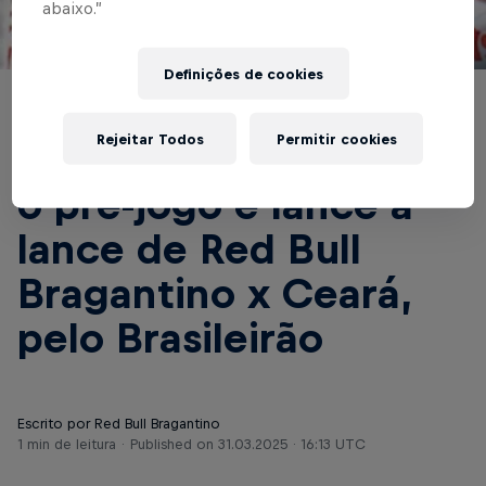
abaixo.”
© Red Bull Bragantino
Definições de cookies
BRASILEIRÃO
Rejeitar Todos
Permitir cookies
Acompanhe AO VIVO
o pré-jogo e lance a
lance de Red Bull
Bragantino x Ceará,
pelo Brasileirão
Escrito por Red Bull Bragantino
1 min de leitura
Published on
31.03.2025 · 16:13 UTC