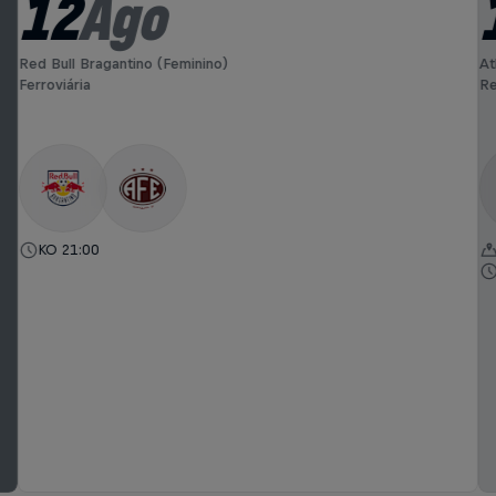
12
Ago
Red Bull Bragantino (Feminino)
At
Ferroviária
Re
KO 21:00