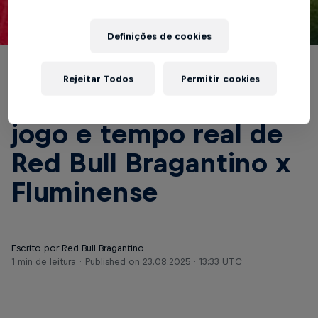
© Red Bull Bragantino
Definições de cookies
BRASILEIRÃO
Rejeitar Todos
Permitir cookies
Acompanhe o pré-
jogo e tempo real de
Red Bull Bragantino x
Fluminense
Escrito por Red Bull Bragantino
1 min de leitura
Published on
23.08.2025 · 13:33 UTC