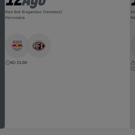
Red Bull Bragantino (Feminino)
At
Ferroviária
Re
KO 21:00