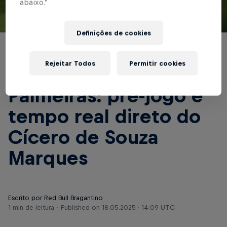
abaixo.”
© Red Bull Bragantino
Definições de cookies
BRASILEIRÃO
Rejeitar Todos
Permitir cookies
Red Bull Bragantino x
Palmeiras: pré-jogo e
tempo real direto do
Cícero de Souza
Marques
Escrito por Red Bull Bragantino
1 min de leitura
Published on
18.05.2025 · 14:09 UTC