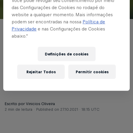
Você pode revogar seu consentimento por meio
das Configurações de Cookies no rodapé do
© Red Bull Bragantino
website a qualquer momento. Mais informações
podem ser encontradas na nossa
Política de
Privacidade
e nas Configurações de Cookies
BRASILEIRÃO
abaixo.”
Em rodada
antecipada, Red Bull
Definições de cookies
Bragantino recebe o
Rejeitar Todos
Permitir cookies
Sport no Nabizão
Escrito por Vinicios Oliveira
2 min de leitura
Published on
27.10.2021 · 18:15 UTC