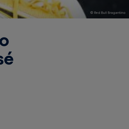
© Red Bull Bragantino
no
sé