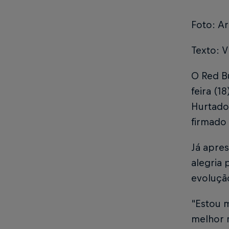
Foto: Ar
Texto: V
O Red Bu
feira (1
Hurtado.
firmado
Já apre
alegria 
evoluçã
“Estou m
melhor 