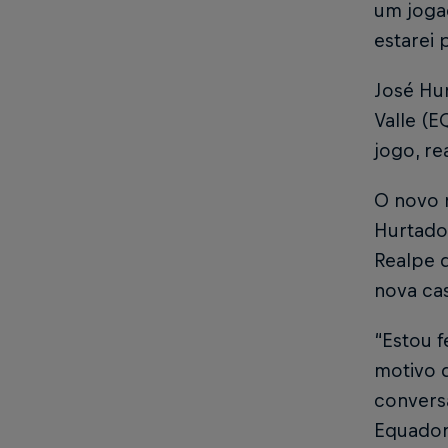
um joga
estarei 
José Hu
Valle (E
jogo, re
O novo 
Hurtado 
Realpe 
nova ca
“Estou f
motivo d
convers
Equador