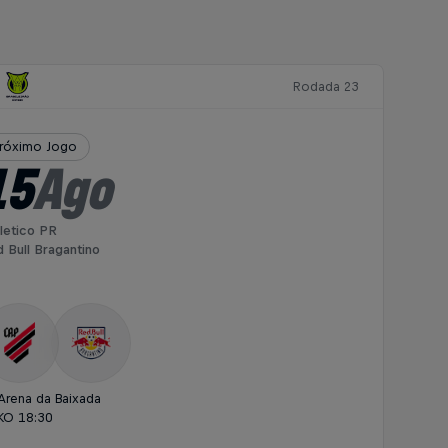
Rodada 23
róximo Jogo
15
Ago
letico PR
 Bull Bragantino
Arena da Baixada
KO 18:30