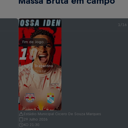
Massa Bruta em campo
1/16
Fim de Jogo
1
0
-
Red Bull Bragantino
Sporting Cristal
Estádio Municipal Cicero De Souza Marques
29 Julho 2026
KO 21:30