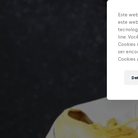
Este web
este webs
tecnologi
line. Vo
Cookies 
ser enco
Cookies 
Def