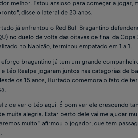
dor melhor. Estou ansioso para começar a jogar, 
pronto”, disse o lateral de 20 anos.
rtado já enfrentou o Red Bull Bragantino defende
QU) no duelo de volta das oitavas de final da Copa
alizado no Nabizão, terminou empatado em 1 a 1.
reforço bragantino já tem um grande companheiro
e Léo Realpe jogaram juntos nas categorias de ba
desde os 15 anos, Hurtado comemora o fato de te
sa.
eliz de ver o Léo aqui. É bom ver ele crescendo ta
e muita alegria. Estar perto dele vai me ajudar mu
aremos muito”, afirmou o jogador, que tem passag
.