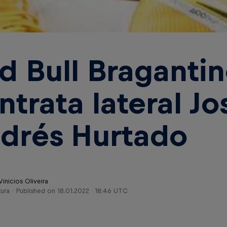
d Bull Braganti
ntrata lateral Jo
drés Hurtado
Vinicios Oliveira
tura
Published on
18.01.2022 · 18:46 UTC