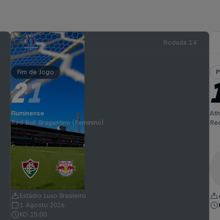
Rodada 14
Fim de Jogo
P
2
1
-
Fluminense
Ath
Red Bull Bragantino (Feminino)
Red
Estádio Luso Brasileiro
1 Agosto 2026
KO 15:00