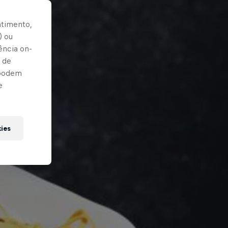
ntimento,
) ou
ência on-
 de
 podem
e
kies