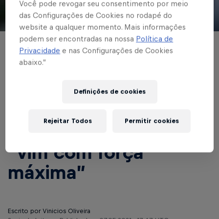
Você pode revogar seu consentimento por meio
das Configurações de Cookies no rodapé do
© Red Bull Bragantino
website a qualquer momento. Mais informações
podem ser encontradas na nossa
Política de
FUTEBOL MASCULINO
Privacidade
e nas Configurações de Cookies
abaixo.”
Gabriel Novaes chega
ao Red Bull
Definições de cookies
Bragantino e quer
Rejeitar Todos
Permitir cookies
agarrar oportunidade:
“vim com força
máxima”
Escrito por Vinicios Oliveira