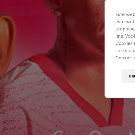
Este web
este webs
tecnologi
line. Vo
Cookies 
ser enco
Cookies 
Def