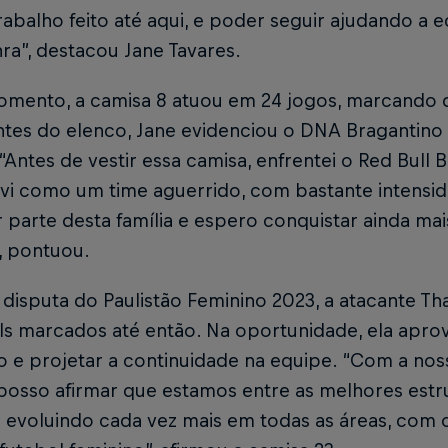
abalho feito até aqui, e poder seguir ajudando a
ra”, destacou Jane Tavares.
omento, a camisa 8 atuou em 24 jogos, marcando do
ntes do elenco, Jane evidenciou o DNA Bragantino
“Antes de vestir essa camisa, enfrentei o Red Bull
vi como um time aguerrido, com bastante intensid
 parte desta família e espero conquistar ainda ma
, pontuou.
disputa do Paulistão Feminino 2023, a atacante Th
s marcados até então. Na oportunidade, ela aprov
o e projetar a continuidade na equipe. “Com a no
posso afirmar que estamos entre as melhores estrut
evoluindo cada vez mais em todas as áreas, com o