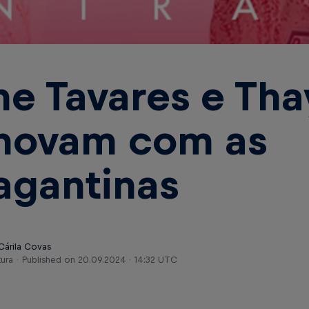
ne Tavares e Tha
novam com as
agantinas
Cárila Covas
tura
Published on
20.09.2024 · 14:32 UTC