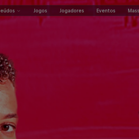
teúdos
Jogos
Jogadores
Eventos
Mass