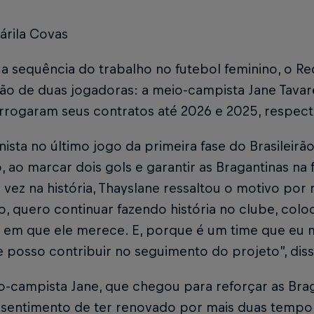
árila Covas
a sequência do trabalho no futebol feminino, o Re
o de duas jogadoras: a meio-campista Jane Tavare
rrogaram seus contratos até 2026 e 2025, respec
ista no último jogo da primeira fase do Brasileirã
, ao marcar dois gols e garantir as Bragantinas na 
 vez na história, Thayslane ressaltou o motivo por
o, quero continuar fazendo história no clube, colo
 em que ele merece. E, porque é um time que eu me 
e posso contribuir no seguimento do projeto”, diss
o-campista Jane, que chegou para reforçar as Brag
 sentimento de ter renovado por mais duas tempora