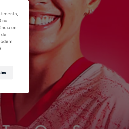
ntimento,
) ou
ência on-
 de
 podem
e
kies