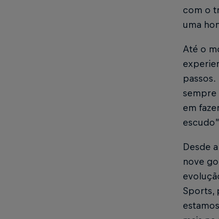
com o tr
uma hon
Até o m
experie
passos. 
sempre 
em fazer
escudo”
Desde a 
nove gol
evoluçã
Sports, 
estamos 