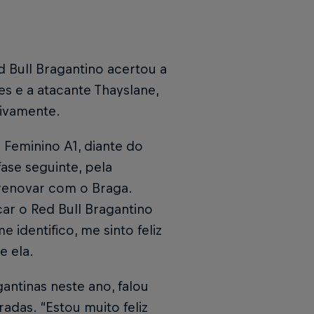
d Bull Bragantino acertou a
s e a atacante Thayslane,
tivamente.
o Feminino A1, diante do
fase seguinte, pela
 renovar com o Braga.
car o Red Bull Bragantino
identifico, me sinto feliz
e ela.
antinas neste ano, falou
das. “Estou muito feliz