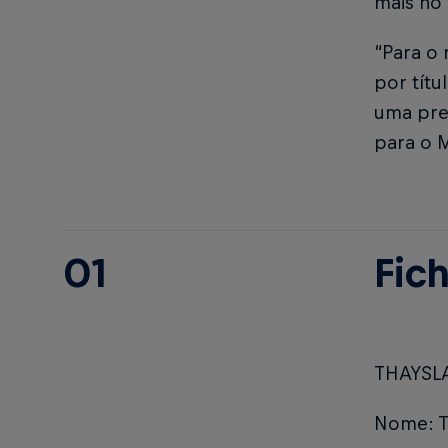
mais no 
“Para o 
por títu
uma pre
para o M
01
Fic
THAYSLA
Nome: T