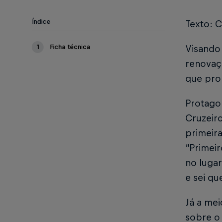
Índice
Texto: C
1
Ficha técnica
Visando 
renovaçã
que pro
Protagon
Cruzeiro
primeira
“Primeir
no lugar
e sei qu
Já a mei
sobre o