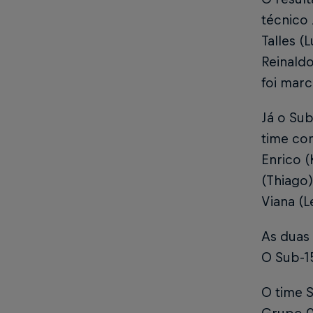
técnico
Talles (
Reinaldo
foi marc
Já o Su
time co
Enrico (
(Thiago)
Viana (L
As duas
O Sub-1
O time S