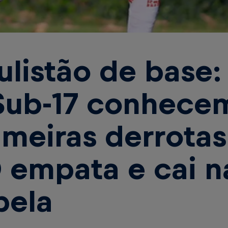
ulistão de base:
Sub-17 conhece
imeiras derrotas
 empata e cai n
bela