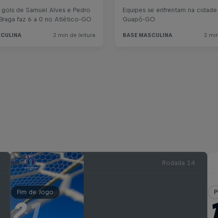
Rodada 14
Fim de Jogo
P
2
1
-