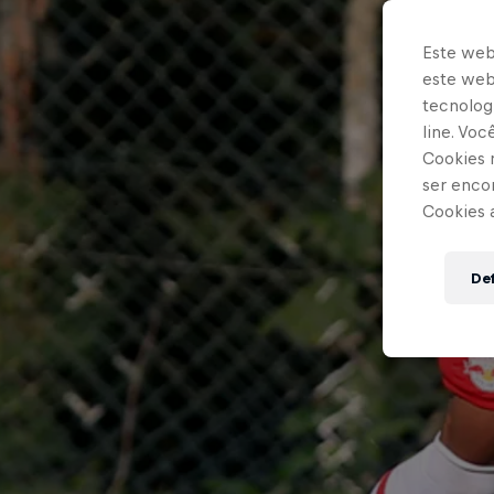
Este web
este webs
tecnologi
line. Vo
Cookies 
ser enco
Cookies 
Def