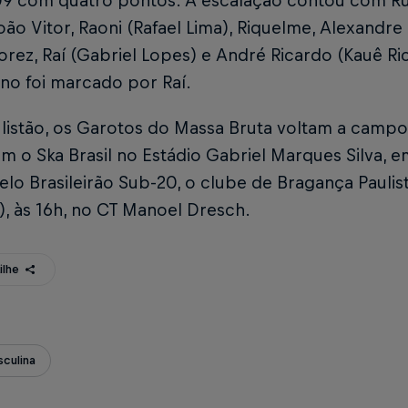
9 com quatro pontos. A escalação contou com Ruben
oão Vitor, Raoni (Rafael Lima), Riquelme, Alexandre 
lorez, Raí (Gabriel Lopes) e André Ricardo (Kauê Ri
ino foi marcado por Raí.
ulistão, os Garotos do Massa Bruta voltam a camp
m o Ska Brasil no Estádio Gabriel Marques Silva, 
elo Brasileirão Sub-20, o clube de Bragança Paulist
5), às 16h, no CT Manoel Dresch.
ilhe
culina