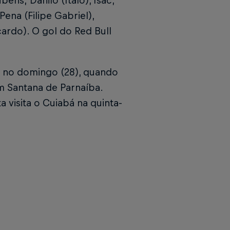
s; Danilo (Italo), Isac,
Pena (Filipe Gabriel),
cardo). O gol do Red Bull
o no domingo (28), quando
em Santana de Parnaíba.
a visita o Cuiabá na quinta-