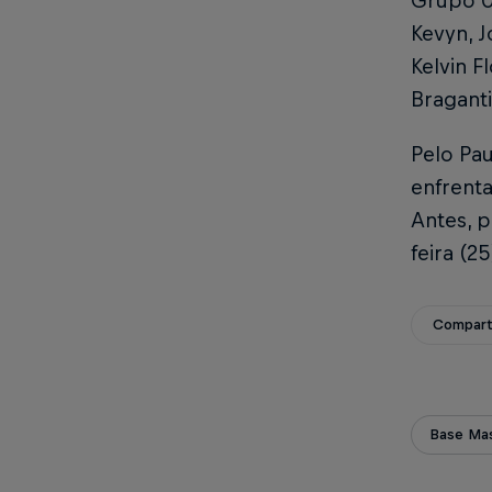
Grupo 0
Kevyn, J
Kelvin F
Bragant
Pelo Pa
enfrenta
Antes, p
feira (2
Compart
Base Mas