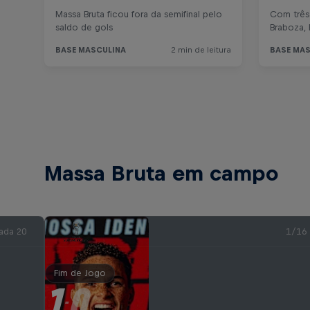
Massa Bruta em campo
ada 20
1/16
Fim de Jogo
1
0
-