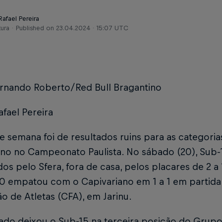
Rafael Pereira
tura
Published on
23.04.2024 · 15:07 UTC
ernando Roberto/Red Bull Bragantino
afael Pereira
de semana foi de resultados ruins para as categori
ino no Campeonato Paulista. No sábado (20), Sub-
os pelo Sfera, fora de casa, pelos placares de 2 a 
0 empatou com o Capivariano em 1 a 1 em partida
o de Atletas (CFA), em Jarinu.
tado deixou o Sub-15 na terceira posição do Grupo