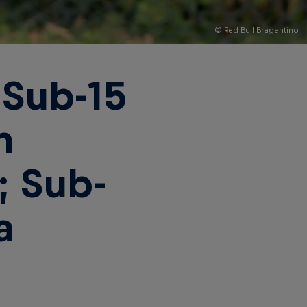
© Red Bull Bragantino
 Sub-15
m
; Sub-
a