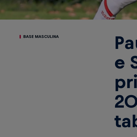
Pa
BASE MASCULINA
e 
pr
20
ta