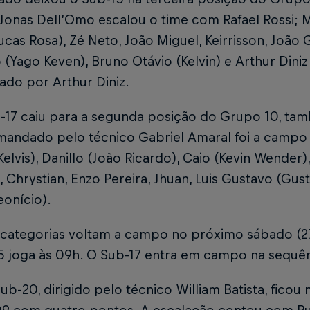
 Jonas Dell’Omo escalou o time com Rafael Rossi; 
Lucas Rosa), Zé Neto, João Miguel, Keirrisson, João 
 (Yago Keven), Bruno Otávio (Kelvin) e Arthur Dini
ado por Arthur Diniz.
b-17 caiu para a segunda posição do Grupo 10, ta
mandado pelo técnico Gabriel Amaral foi a campo 
Kelvis), Danillo (João Ricardo), Caio (Kevin Wender
, Chrystian, Enzo Pereira, Jhuan, Luis Gustavo (Gus
eonício).
 categorias voltam a campo no próximo sábado (27
5 joga às 09h. O Sub-17 entra em campo na sequênc
ub-20, dirigido pelo técnico William Batista, ficou