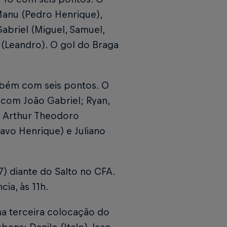
Manu (Pedro Henrique),
Gabriel (Miguel, Samuel,
z (Leandro). O gol do Braga
mbém com seis pontos. O
com João Gabriel; Ryan,
), Arthur Theodoro
tavo Henrique) e Juliano
) diante do Salto no CFA.
ia, às 11h.
 na terceira colocação do