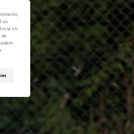
ntimento,
) ou
ência on-
 de
 podem
e
kies