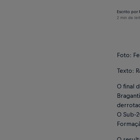
Escrito por 
2 min de lei
Foto: F
Texto: R
O final 
Bragant
derrotad
O Sub-2
Formaçã
O resul