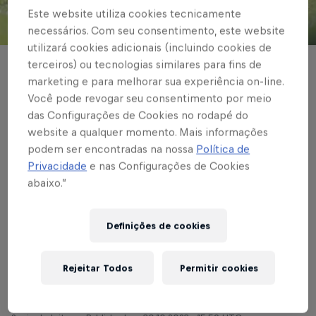
Este website utiliza cookies tecnicamente
necessários. Com seu consentimento, este website
© Red Bull Bragantino
utilizará cookies adicionais (incluindo cookies de
terceiros) ou tecnologias similares para fins de
BASE MASCULINA
marketing e para melhorar sua experiência on-line.
Paulistão de base:
Você pode revogar seu consentimento por meio
das Configurações de Cookies no rodapé do
Sub-11 garante boa
website a qualquer momento. Mais informações
podem ser encontradas na nossa
Política de
vantagem rumo à
Privacidade
e nas Configurações de Cookies
final; Sub-12 perde e
abaixo.”
Sub-14 vence na ida
Definições de cookies
das quartas
Rejeitar Todos
Permitir cookies
Escrito por Rafael Pereira