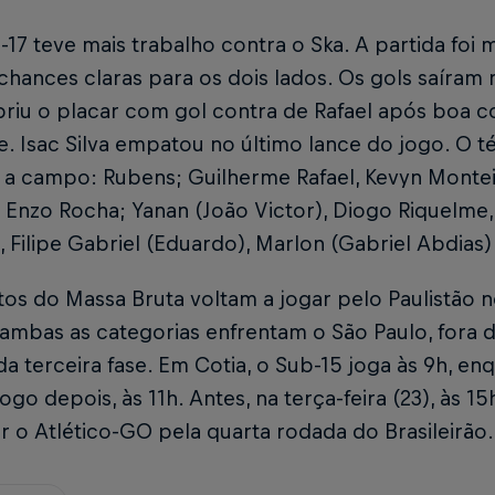
-17 teve mais trabalho contra o Ska. A partida foi
chances claras para os dois lados. Os gols saíra
riu o placar com gol contra de Rafael após boa c
. Isac Silva empatou no último lance do jogo. O t
a campo: Rubens; Guilherme Rafael, Kevyn Monteiro
 Enzo Rocha; Yanan (João Victor), Diogo Riquelme,
), Filipe Gabriel (Eduardo), Marlon (Gabriel Abdias
os do Massa Bruta voltam a jogar pelo Paulistão 
ambas as categorias enfrentam o São Paulo, fora d
a terceira fase. Em Cotia, o Sub-15 joga às 9h, e
go depois, às 11h. Antes, na terça-feira (23), às 15h
r o Atlético-GO pela quarta rodada do Brasileirão.