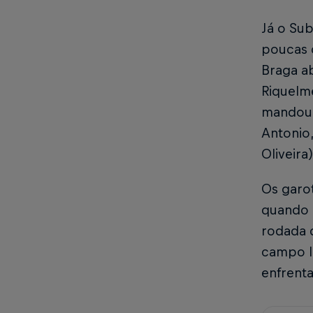
Já o Sub
poucas 
Braga ab
Riquelme
mandou 
Antonio,
Oliveira
Os garot
quando 
rodada d
campo lo
enfrenta