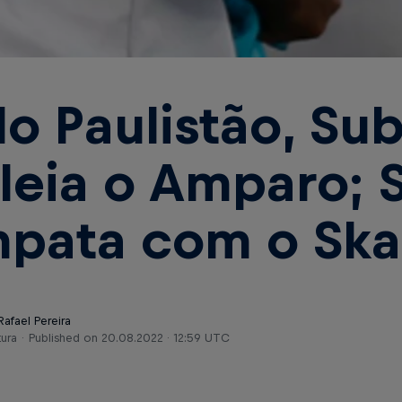
lo Paulistão, Sub
leia o Amparo; 
pata com o Ska
Rafael Pereira
tura
Published on
20.08.2022 · 12:59 UTC