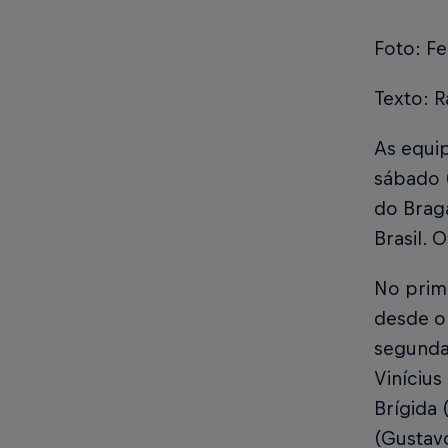
Foto: F
Texto: R
As equi
sábado (
do Brag
Brasil. 
No prim
desde o 
segunda 
Viníciu
Brígida 
(Gustavo