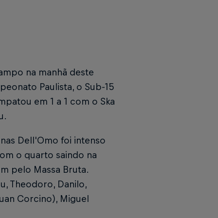
campo na manhã deste
peonato Paulista, o Sub-15
mpatou em 1 a 1 com o Ska
u.
nas Dell'Omo foi intenso
com o quarto saindo na
am pelo Massa Bruta.
, Theodoro, Danilo,
auan Corcino), Miguel