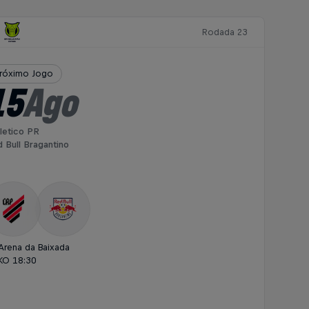
Rodada 23
róximo Jogo
15
Ago
letico PR
 Bull Bragantino
Arena da Baixada
KO 18:30