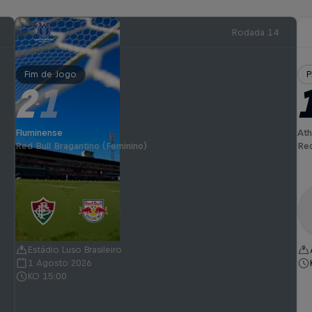
Rodada 14
Fim de Jogo
P
2
1
-
Fluminense
Ath
Red Bull Bragantino (Feminino)
Red
Estádio Luso Brasileiro
1 Agosto 2026
KO 15:00