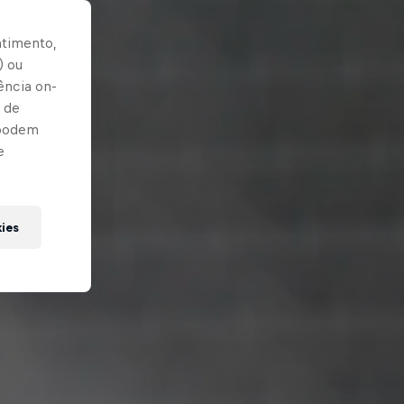
ntimento,
) ou
ência on-
 de
 podem
e
kies