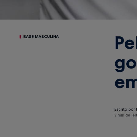
Pe
BASE MASCULINA
go
em
Escrito por 
2 min de lei