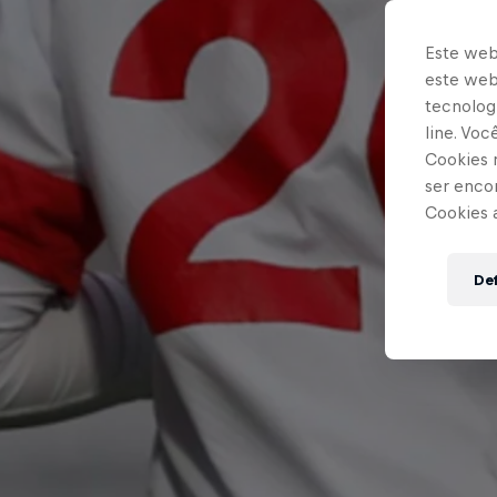
Este web
este webs
tecnologi
line. Vo
Cookies 
ser enco
Cookies 
Def