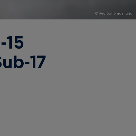
© Red Bull Bragantino
-15
Sub-17