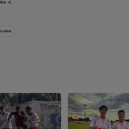
ilhe
culina