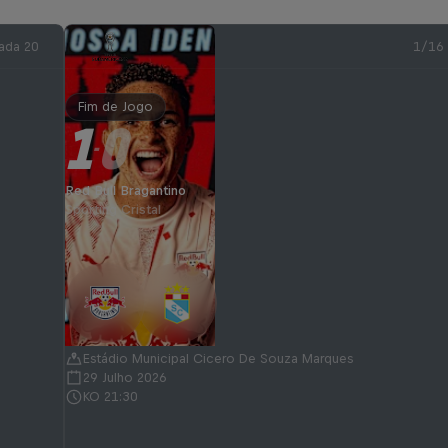
ada 20
1/16
Fim de Jogo
1
0
-
Red Bull Bragantino
Sporting Cristal
Estádio Municipal Cicero De Souza Marques
29 Julho 2026
KO 21:30