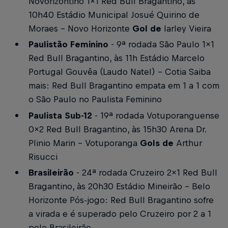
Novorizontino 1x1 Red Bull Bragantino, às
10h40
Estádio Municipal Josué Quirino de
Moraes - Novo Horizonte
Gol de
Iarley Vieira
Paulistão Feminino
- 9ª rodada
São Paulo 1x1
Red Bull Bragantino, às 11h
Estádio Marcelo
Portugal Gouvêa (Laudo Natel) - Cotia
Saiba
mais: Red Bull Bragantino empata em 1 a 1 com
o São Paulo no Paulista Feminino
Paulista Sub-12
- 19ª rodada
Votuporanguense
0x2 Red Bull Bragantino, às 15h30
Arena Dr.
Plinio Marin - Votuporanga
Gols de
Arthur
Risucci
Brasileirão
- 24ª rodada
Cruzeiro 2x1 Red Bull
Bragantino, às 20h30
Estádio Mineirão - Belo
Horizonte
Pós-jogo: Red Bull Bragantino sofre
a virada e é superado pelo Cruzeiro por 2 a 1
pelo Brasileirão