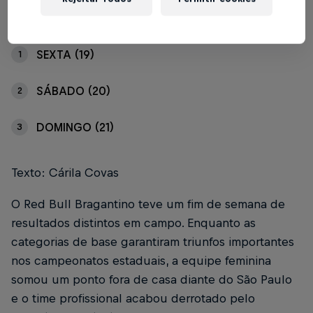
Índice
SEXTA (19)
1
SÁBADO (20)
2
DOMINGO (21)
3
Texto: Cárila Covas
O Red Bull Bragantino teve um fim de semana de
resultados distintos em campo. Enquanto as
categorias de base garantiram triunfos importantes
nos campeonatos estaduais, a equipe feminina
somou um ponto fora de casa diante do São Paulo
e o time profissional acabou derrotado pelo