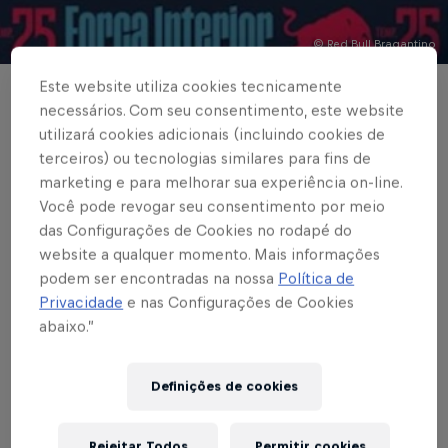
© Red Bull Bragantino
Este website utiliza cookies tecnicamente
BRASILEIRÃO
necessários. Com seu consentimento, este website
utilizará cookies adicionais (incluindo cookies de
Vitórias, empates e
terceiros) ou tecnologias similares para fins de
desafios: o resumo do
marketing e para melhorar sua experiência on-line.
Você pode revogar seu consentimento por meio
Braga nos
das Configurações de Cookies no rodapé do
website a qualquer momento. Mais informações
campeonatos
podem ser encontradas na nossa
Política de
Privacidade
e nas Configurações de Cookies
abaixo.”
Escrito por Cárila Covas
2 min de leitura
Published on
22.09.2025 · 10:31 UTC
Definições de cookies
Rejeitar Todos
Permitir cookies