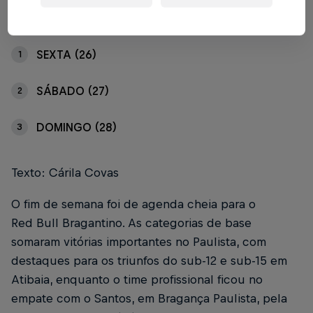
Índice
SEXTA (26)
1
SÁBADO (27)
2
DOMINGO (28)
3
Texto: Cárila Covas
O fim de semana foi de agenda cheia para o
Red Bull Bragantino. As categorias de base
somaram vitórias importantes no Paulista, com
destaques para os triunfos do sub-12 e sub-15 em
Atibaia, enquanto o time profissional ficou no
empate com o Santos, em Bragança Paulista, pela