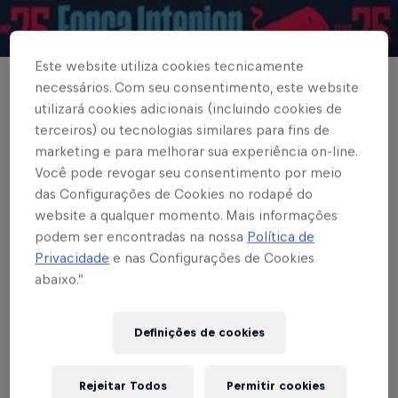
© Red Bull Bragantino
Este website utiliza cookies tecnicamente
necessários. Com seu consentimento, este website
BRASILEIRÃO
utilizará cookies adicionais (incluindo cookies de
Fim de semana com
terceiros) ou tecnologias similares para fins de
marketing e para melhorar sua experiência on-line.
saldo positivo para as
Você pode revogar seu consentimento por meio
categorias do Massa
das Configurações de Cookies no rodapé do
website a qualquer momento. Mais informações
Bruta
podem ser encontradas na nossa
Política de
Privacidade
e nas Configurações de Cookies
abaixo.”
Escrito por Cárila Covas
2 min de leitura
Published on
29.09.2025 · 09:28 UTC
Definições de cookies
Rejeitar Todos
Permitir cookies