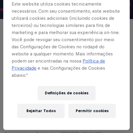
Este website utiliza cookies tecnicamente
necessários. Com seu consentimento, este website
© Red Bull Bragantino
utilizará cookies adicionais (incluindo cookies de
terceiros) ou tecnologias similares para fins de
BRASILEIRÃO
marketing e para melhorar sua experiência on-line.
Você pode revogar seu consentimento por meio
Red Bull Bragantino
das Configurações de Cookies no rodapé do
encerra fim de
website a qualquer momento. Mais informações
podem ser encontradas na nossa
Política de
semana com
Privacidade
e nas Configurações de Cookies
abaixo.”
definições na base e
rodada pelo
Definições de cookies
Brasileirão
Rejeitar Todos
Permitir cookies
Escrito por Cárila Covas