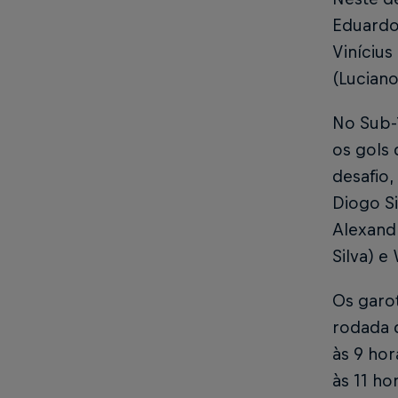
Eduardo
Vinícius
(Luciano
No Sub-1
os gols 
desafio
Diogo Si
Alexandr
Silva) e
Os garo
rodada d
às 9 hor
às 11 ho