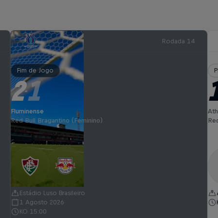
Rodada 14
Fim de Jogo
P
2
1
-
Fluminense
Ath
Red Bull Bragantino (Feminino)
Red
Estádio Luso Brasileiro
1 Agosto 2026
KO 15:00