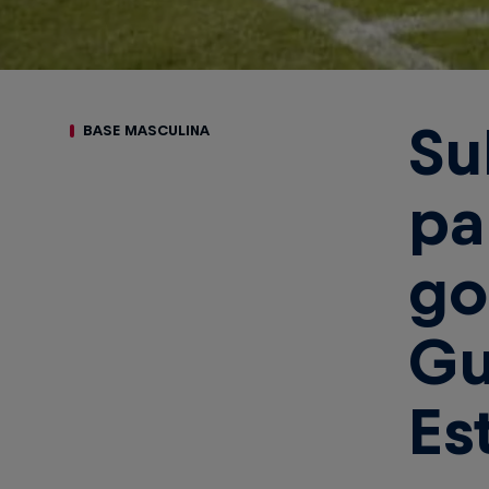
Su
BASE MASCULINA
pa
go
Gu
Es