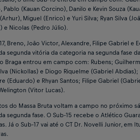
, Pablo (Kauan Corcino), Danilo e Kevin Souza (K
 (Arhur), Miguel (Enrico) e Yuri Silva; Ryan Silva (J
) e Nicolas (Pedro Júlio).
7, Breno, João Victor, Alexandre, Filipe Gabriel 
da segunda vitória da categoria na segunda fase 
, o Braga entrou em campo com: Rubens; Guilherme
lva (Nickollas) e Diogo Riquelme (Gabriel Abdias); 
e (Eduardo) e Rhyan Santos; Filipe Gabriel (Gabrie
 Welington (Vitor Lucas).
tos do Massa Bruta voltam a campo no próximo sáb
a segunda fase. O Sub-15 recebe o Atlético Guara
as. Já o Sub-17 vai até o CT Dr. Novelli Junior, em I
ras.