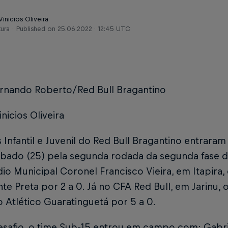
Vinicios Oliveira
tura
Published on
25.06.2022 · 12:45 UTC
ernando Roberto/Red Bull Bragantino
inicios Oliveira
 Infantil e Juvenil do Red Bull Bragantino entra
ábado (25) pela segunda rodada da segunda fase 
io Municipal Coronel Francisco Vieira, em Itapira
te Preta por 2 a 0. Já no CFA Red Bull, em Jarinu,
 Atlético Guaratinguetá por 5 a 0.
esafio, o time Sub-15 entrou em campo com: Gabri