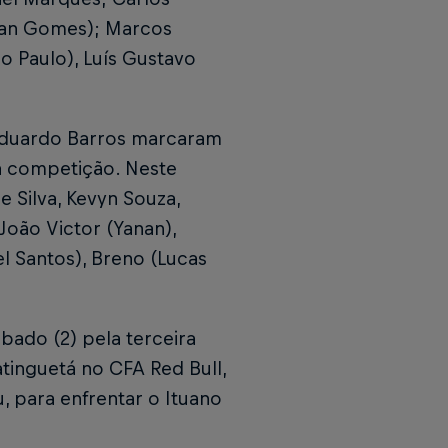
auan Gomes); Marcos
oão Paulo), Luís Gustavo
e Eduardo Barros marcaram
da competição. Neste
 Silva, Kevyn Souza,
João Victor (Yanan),
l Santos), Breno (Lucas
ado (2) pela terceira
tinguetá no CFA Red Bull,
tu, para enfrentar o Ituano