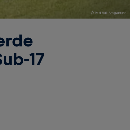
© Red Bull Bragantino
erde
Sub-17