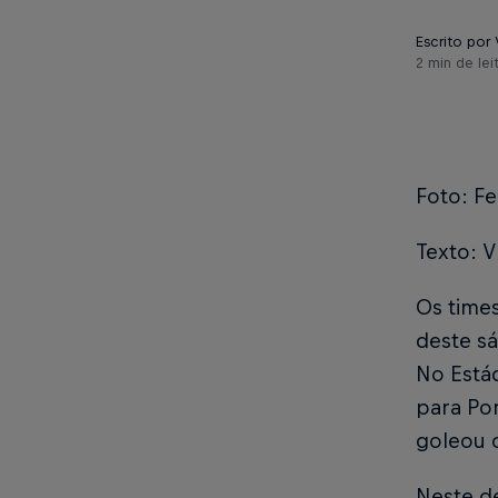
Escrito por 
2 min de lei
Foto: F
Texto: V
Os times
deste s
No Estád
para Pon
goleou o
Neste d