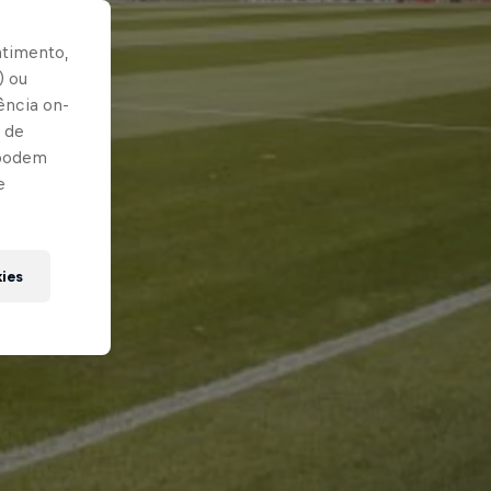
ntimento,
) ou
ência on-
 de
 podem
e
kies