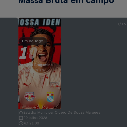
Massa Bruta em campo
1/16
Fim de Jogo
1
0
-
Red Bull Bragantino
Sporting Cristal
Estádio Municipal Cicero De Souza Marques
29 Julho 2026
KO 21:30