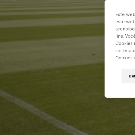
Este web
este webs
tecnologi
line. Vo
Cookies 
ser enco
Cookies 
Def