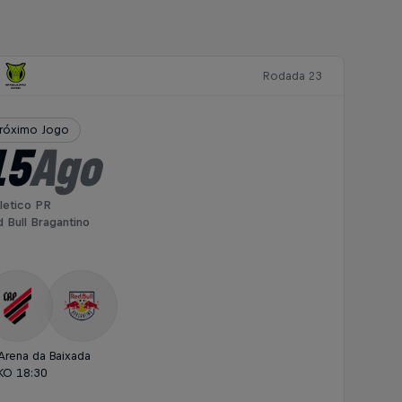
Rodada 23
róximo Jogo
15
Ago
letico PR
 Bull Bragantino
Arena da Baixada
KO 18:30