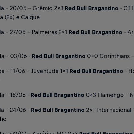
da - 20/05 - Grêmio 2x3
Red Bull Bragantino
- CT 
a (2x) e Caíque
a - 27/05 - Palmeiras 2x1
Red Bull Bragantino
- Ar
da - 03/06 -
Red Bull Bragantino
0x0 Corinthians 
da - 11/06 - Juventude 1x1
Red Bull Bragantino
- H
o
da - 18/06 -
Red Bull Bragantino
0x3 Flamengo - N
da - 24/06 -
Red Bull Bragantino
2x1 Internacional 
nho
da - 02/07 - América-MG 0x3
Red Bull Bragantino