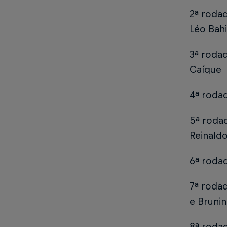
2ª roda
Léo Bahi
3ª rodad
Caíque
4ª roda
5ª roda
Reinald
6ª roda
7ª roda
e Bruni
8ª roda