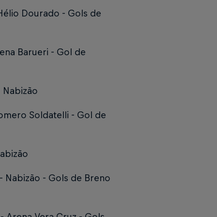
Hélio Dourado -
Gols de
ena Barueri -
Gol de
- Nabizão
omero Soldatelli -
Gol de
abizão
- Nabizão -
Gols de Breno
- Arena Vera Cruz -
Gols