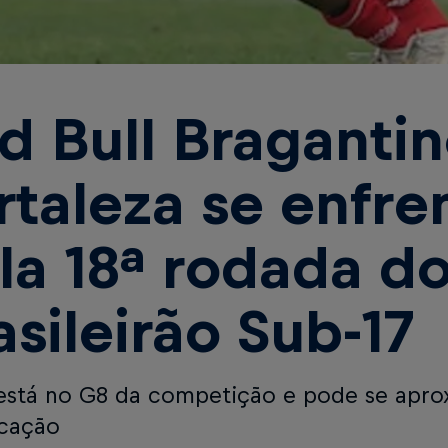
d Bull Bragantin
rtaleza se enfr
la 18ª rodada d
asileirão Sub-17
está no G8 da competição e pode se apro
icação