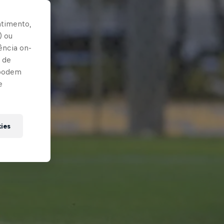
ntimento,
) ou
ência on-
 de
 podem
e
kies