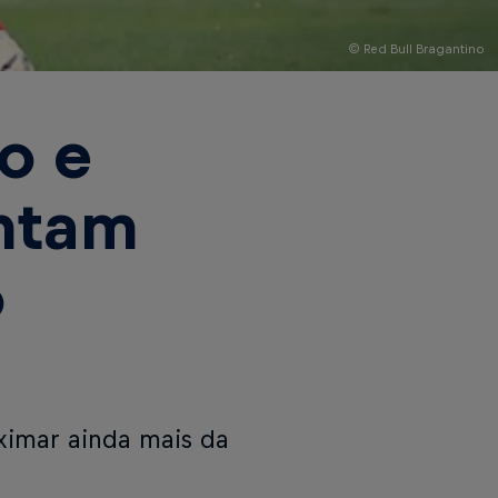
© Red Bull Bragantino
o e
entam
o
ximar ainda mais da