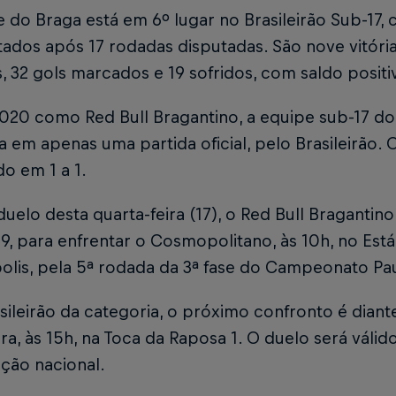
 do Braga está em 6º lugar no Brasileirão Sub-17,
ados após 17 rodadas disputadas. São nove vitória
, 32 gols marcados e 19 sofridos, com saldo positi
020 como Red Bull Bragantino, a equipe sub-17 do
a em apenas uma partida oficial, pelo Brasileirão. 
o em 1 a 1.
uelo desta quarta-feira (17), o Red Bull Bragantin
9, para enfrentar o Cosmopolitano, às 10h, no Es
lis, pela 5ª rodada da 3ª fase do Campeonato Paul
sileirão da categoria, o próximo confronto é diante
ira, às 15h, na Toca da Raposa 1. O duelo será váli
ção nacional.