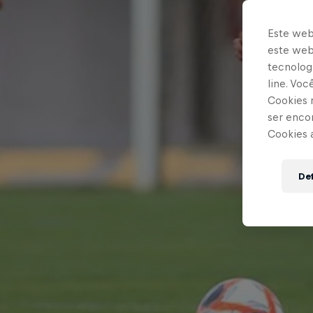
Este web
este webs
tecnologi
line. Vo
Cookies 
ser enco
Cookies 
Def