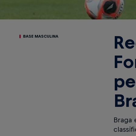
Re
BASE MASCULINA
Fo
pe
Br
Braga 
classif