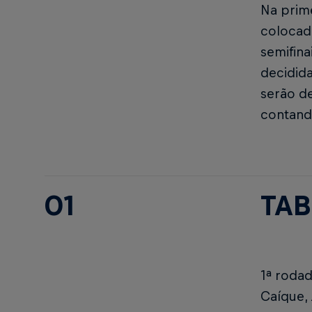
Na prime
colocado
semifina
decidida
serão de
contand
01
TAB
1ª rodad
Caíque,