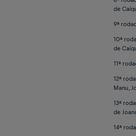
de Caíq
9ª rodad
10ª rod
de Caíq
11ª roda
12ª rod
Manu, J
13ª rod
de Joand
14ª roda