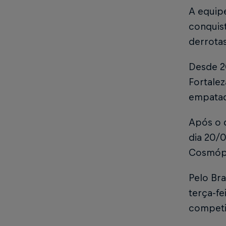
A equipe
conquist
derrotas
Desde 2
Fortalez
empatad
Após o d
dia 20/0
Cosmópo
Pelo Bra
terça-fe
competi