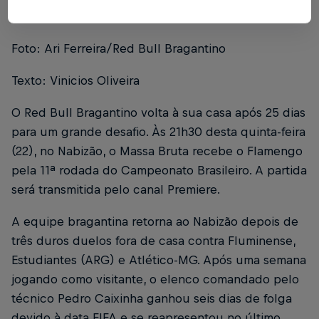
Foto: Ari Ferreira/Red Bull Bragantino
Texto: Vinicios Oliveira
O Red Bull Bragantino volta à sua casa após 25 dias
para um grande desafio. Às 21h30 desta quinta-feira
(22), no Nabizão, o Massa Bruta recebe o Flamengo
pela 11ª rodada do Campeonato Brasileiro. A partida
será transmitida pelo canal Premiere.
A equipe bragantina retorna ao Nabizão depois de
três duros duelos fora de casa contra Fluminense,
Estudiantes (ARG) e Atlético-MG. Após uma semana
jogando como visitante, o elenco comandado pelo
técnico Pedro Caixinha ganhou seis dias de folga
devido à data FIFA e se reapresentou no último