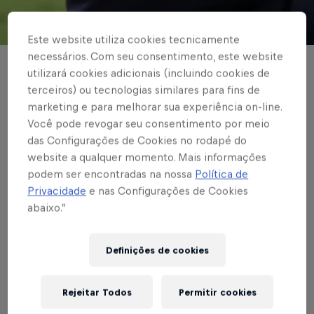
© Red Bull Bragantino
Este website utiliza cookies tecnicamente
necessários. Com seu consentimento, este website
BRASILEIRÃO
utilizará cookies adicionais (incluindo cookies de
terceiros) ou tecnologias similares para fins de
Red Bull Bragantino
marketing e para melhorar sua experiência on-line.
Você pode revogar seu consentimento por meio
recebe Flamengo
das Configurações de Cookies no rodapé do
nesta quinta-feira (22)
website a qualquer momento. Mais informações
podem ser encontradas na nossa
Política de
após 25 dias longe de
Privacidade
e nas Configurações de Cookies
abaixo.”
casa
Definições de cookies
Escrito por Vinicios Oliveira
3 min de leitura
Published on
21.06.2023 · 14:01 UTC
Rejeitar Todos
Permitir cookies