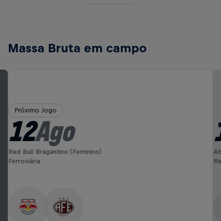
Massa Bruta em campo
Próximo Jogo
12
Ago
Red Bull Bragantino (Feminino)
At
Ferroviária
Re