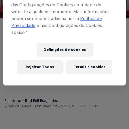
das Configurações de Cookies no rodapé do
website a qualquer momento. Mais informações
© Red Bull Bragantino
podem ser encontradas na nossa
Política de
Privacidade
e nas Configurações de Cookies
BRASILEIRÃO
abaixo.”
Red Bull Bragantino
Definições de cookies
tem a segunda melhor
campanha no returno
Rejeitar Todos
Permitir cookies
do Brasileirão 2020
Escrito por Red Bull Bragantino
2 min de leitura
Published on
26.01.2021 · 17:28 UTC