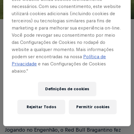
necessários. Com seu consentimento, este website
utilizará cookies adicionais (incluindo cookies de
© Red Bull Bragantino
terceiros) ou tecnologias similares para fins de
marketing e para melhorar sua experiência on-line.
BRASILEIRÃO
Você pode revogar seu consentimento por meio
Massa Bruta faz jogo
das Configurações de Cookies no rodapé do
website a qualquer momento. Mais informações
equilibrado, mas não
podem ser encontradas na nossa
Política de
Privacidade
e nas Configurações de Cookies
pontua no Engenhão
abaixo.”
Definições de cookies
Escrito por Red Bull Bragantino
2 min de leitura
Published on
15.07.2023 · 21:00 UTC
Rejeitar Todos
Permitir cookies
Jogando no Engenhão, o Red Bull Bragantino fez