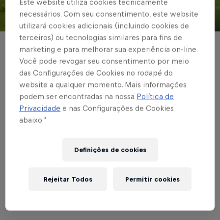
Este website utiliza cookies tecnicamente
necessários. Com seu consentimento, este website
© Red Bull Bragantino
utilizará cookies adicionais (incluindo cookies de
terceiros) ou tecnologias similares para fins de
marketing e para melhorar sua experiência on-line.
BRASILEIRÃO
Você pode revogar seu consentimento por meio
Red Bull Bragantino é
das Configurações de Cookies no rodapé do
website a qualquer momento. Mais informações
superado pelo
podem ser encontradas na nossa
Política de
Internacional, em
Privacidade
e nas Configurações de Cookies
abaixo.”
Porto Alegre
Definições de cookies
Escrito por Red Bull Bragantino
Rejeitar Todos
Permitir cookies
3 min de leitura
Published on
31.01.2021 · 20:37 UTC