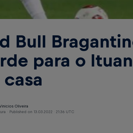
d Bull Braganti
rde para o Ituan
 casa
Vinicios Oliveira
tura
Published on
13.03.2022 · 21:36 UTC