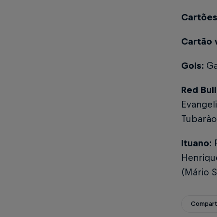
Cartões
Cartão 
Gols:
Ga
Red Bul
Evangeli
Tubarão 
Ituano:
Henrique
(Mário S
Compart