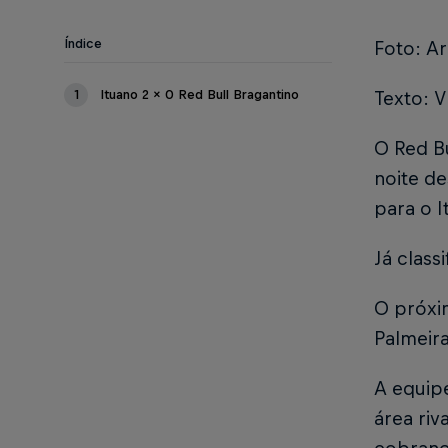
Índice
Foto: Ar
1
Ituano 2 x 0 Red Bull Bragantino
Texto: V
O Red B
noite de
para o I
Já class
O próxi
Palmeira
A equip
área riv