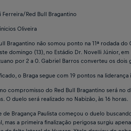
i Ferreira/Red Bull Bragantino
inicios Oliveira
ull Bragantino não somou ponto na 11ª rodada do 
ste domingo (13), no Estádio Dr. Novelli Júnior, em
tuano por 2 a 0. Gabriel Barros converteu os dois 
ificado, o Braga segue com 19 pontos na liderança
mo compromisso do Red Bull Bragantino será no d
s. O duelo será realizado no Nabizão, às 16 horas.
e de Bragança Paulista começou o duelo buscando
al, mas a primeira finalização perigosa surgiu apen