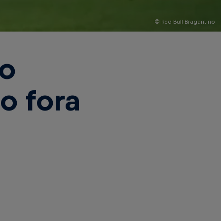
© Red Bull Bragantino
no
o fora