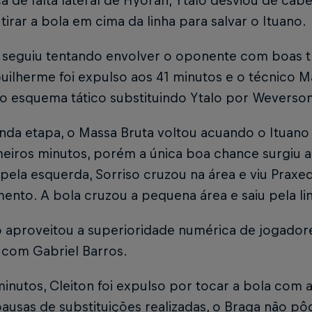
 de falta lateral de Hyoran, Ytalo desviou de cabe
 tirar a bola em cima da linha para salvar o Ituano.
 seguiu tentando envolver o oponente com boas t
Guilherme foi expulso aos 41 minutos e o técnico M
o esquema tático substituindo Ytalo por Weverson
nda etapa, o Massa Bruta voltou acuando o Ituan
meiros minutos, porém a única boa chance surgiu a
pela esquerda, Sorriso cruzou na área e viu Praxe
ento. A bola cruzou a pequena área e saiu pela li
 aproveitou a superioridade numérica de jogadore
 com Gabriel Barros.
inutos, Cleiton foi expulso por tocar a bola com 
pausas de substituições realizadas, o Braga não pô