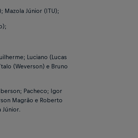
; Mazola Júnior (ITU);
o);
Guilherme; Luciano (Lucas
 Ytalo (Weverson) e Bruno
leberson; Pacheco; Igor
Gerson Magrão e Roberto
a Júnior.