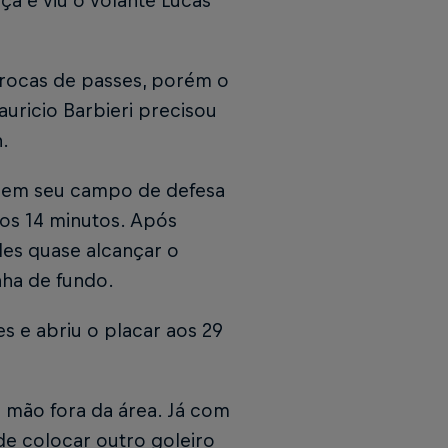
ça e viu o volante Lucas
rocas de passes, porém o
auricio Barbieri precisou
.
o em seu campo de defesa
os 14 minutos. Após
des quase alcançar o
nha de fundo.
s e abriu o placar aos 29
a mão fora da área. Já com
de colocar outro goleiro