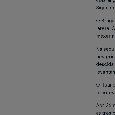
cobrança
Siqueira
O Braga
lateral 
mexer n
Na segu
nos pri
descida 
levantam
O Ituano
minutos
Aos 36 m
as três 