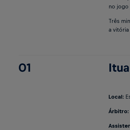
no jogo 
Três mi
a vitóri
01
Itu
Local:
Es
Árbitro:
Assiste