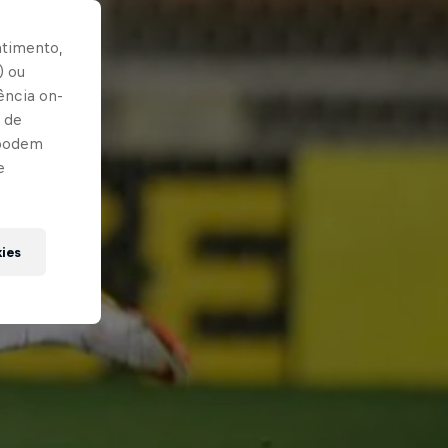
ntimento,
) ou
ência on-
 de
 podem
e
kies