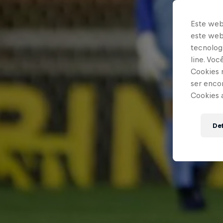
Este web
este webs
tecnologi
line. Vo
Cookies 
ser enco
Cookies 
Def