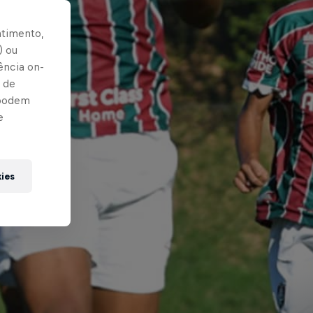
ntimento,
) ou
ência on-
 de
 podem
e
kies