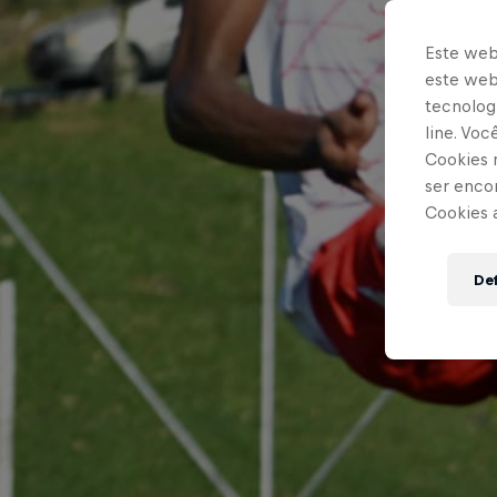
Este web
este webs
tecnologi
line. Vo
Cookies 
ser enco
Cookies 
Def