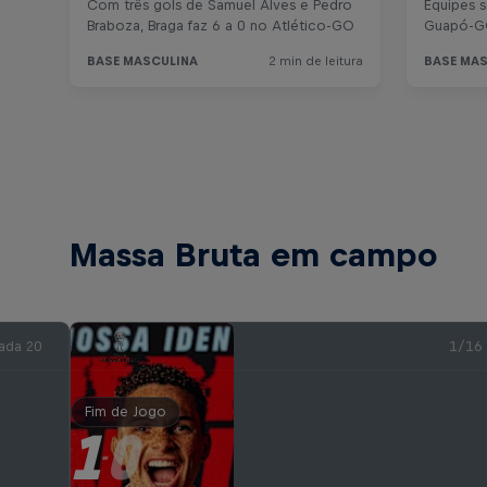
Massa Bruta em campo
ada 20
1/16
Fim de Jogo
1
0
-