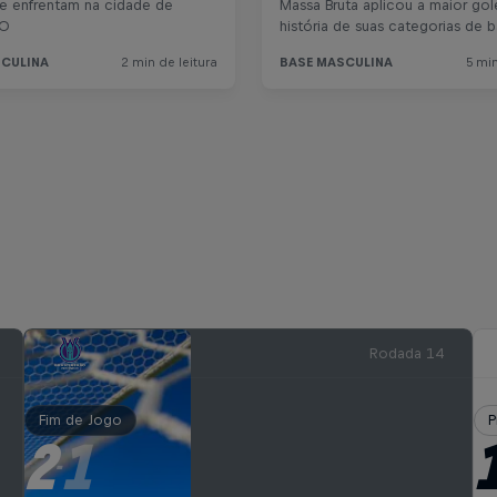
Rodada 14
Fim de Jogo
P
2
1
-