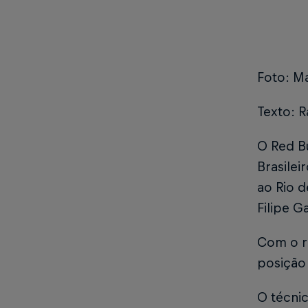
Foto: M
Texto: R
O Red B
Brasilei
ao Rio d
Filipe 
Com o r
posição
O técni