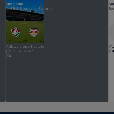
Fluminense
Ath
Red Bull Bragantino (Feminino)
Red
Estádio Luso Brasileiro
1 Agosto 2026
KO 15:00