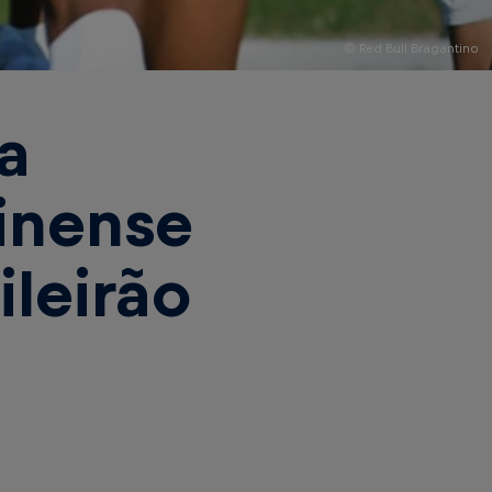
© Red Bull Bragantino
a
inense
ileirão