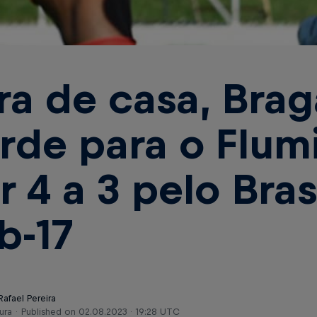
ra de casa, Brag
rde para o Flum
r 4 a 3 pelo Bras
b-17
Rafael Pereira
ura
Published on
02.08.2023 · 19:28 UTC