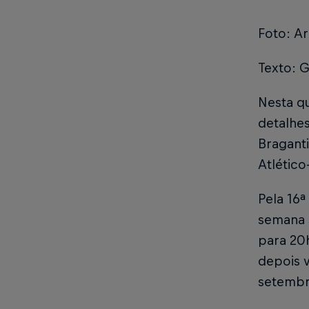
Foto: Ar
Texto: 
Nesta qu
detalhes
Braganti
Atlétic
Pela 16ª
semana s
para 20h
depois v
setembro