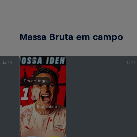
Massa Bruta em campo
ada 20
1/16
Fim de Jogo
1
0
-
Red Bull Bragantino
Sporting Cristal