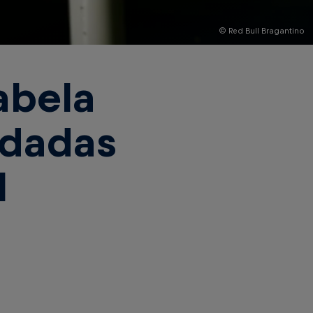
© Red Bull Bragantino
abela
odadas
1