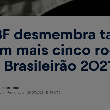
F desmembra t
m mais cinco r
 Brasileirão 202
 Gabriel Leme
ura
Published on
28.07.2021 · 12:38 UTC