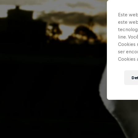
Este web
este webs
tecnologi
line. Vo
Cookies 
ser enco
Cookies 
Def