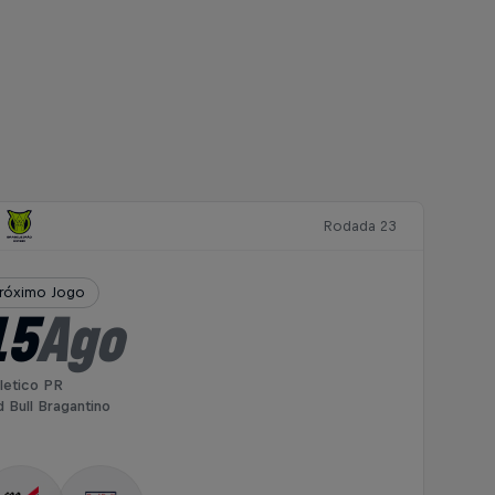
Rodada 23
róximo Jogo
15
Ago
letico PR
 Bull Bragantino