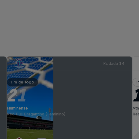
Rodada 14
Fim de Jogo
P
2
1
-
Fluminense
Ath
Red Bull Bragantino (Feminino)
Red