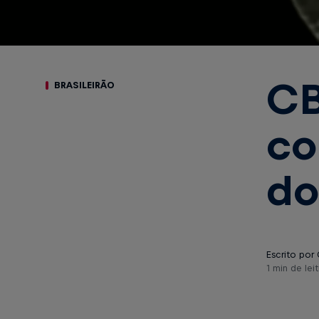
CB
BRASILEIRÃO
co
do
Escrito por
1 min de leit