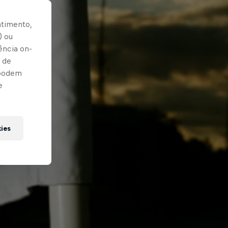
ntimento,
) ou
ência on-
 de
 podem
e
kies