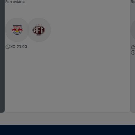
Ferroviária
Re
KO 21:00