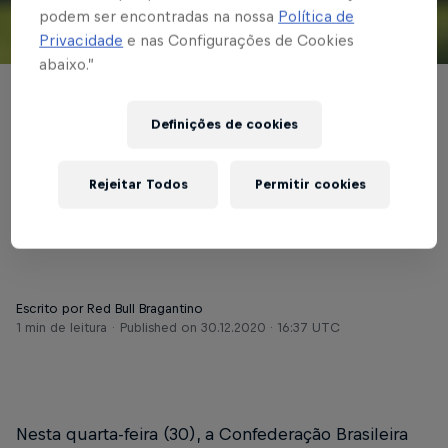
podem ser encontradas na nossa
Política de
Privacidade
e nas Configurações de Cookies
© Red Bull Bragantino
abaixo.”
BRASILEIRÃO
Definições de cookies
CBF detalha tabela de
mais quatro rodadas
Rejeitar Todos
Permitir cookies
do Brasileirão 2020
Escrito por Red Bull Bragantino
1 min de leitura
Published on
30.12.2020 · 16:37 UTC
Nesta quarta-feira (30), a Confederação Brasileira