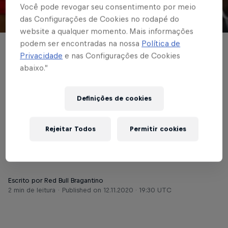
Você pode revogar seu consentimento por meio
das Configurações de Cookies no rodapé do
© Red Bull Bragantino
website a qualquer momento. Mais informações
podem ser encontradas na nossa
Política de
BASE MASCULINA
Privacidade
e nas Configurações de Cookies
abaixo.”
Massa Bruta vence o
Santos
Definições de cookies
Com gols de Iago Teles, equipe faz 2x0
Rejeitar Todos
Permitir cookies
no Santos e dá importante passo para a
classificação
Escrito por Red Bull Bragantino
2 min de leitura
Published on
12.11.2020 · 19:30 UTC