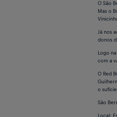
O São B
Mas o Br
Vinicinh
Já nos a
donos d
Logo na 
com a v
O Red Bu
Guilher
o sufici
São Ber
Local: E