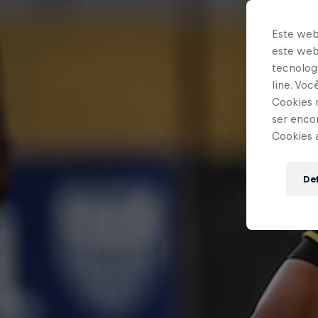
Este web
este webs
tecnologi
line. Vo
Cookies 
ser enco
Cookies 
Def