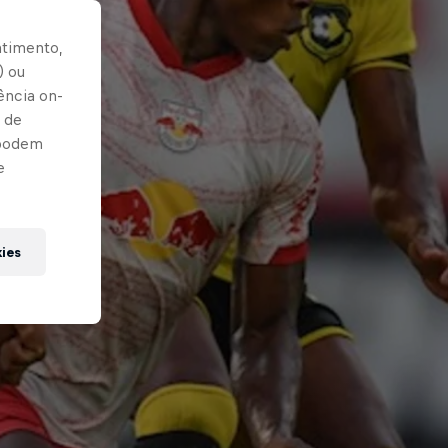
ntimento,
) ou
ência on-
 de
 podem
e
kies