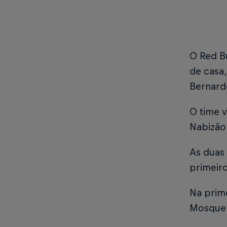
O Red Bu
de casa,
Bernard
O time v
Nabizão
As duas
primeir
Na prime
Mosquera