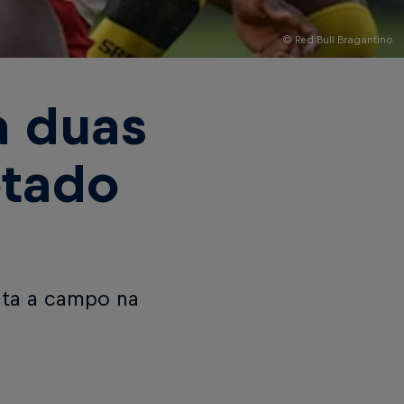
© Red Bull Bragantino
a duas
otado
lta a campo na