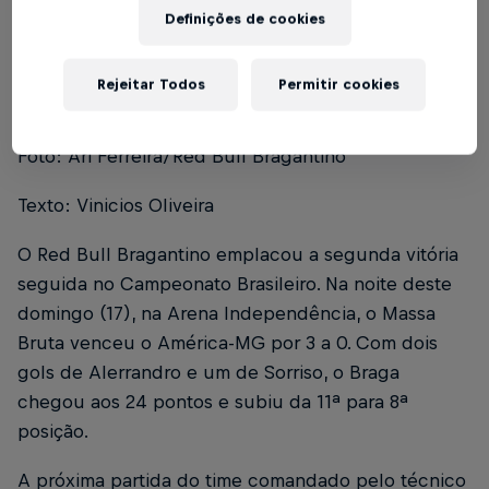
Definições de cookies
Índice
América-MG 0 x 3 Red Bull Bragantino
Rejeitar Todos
Permitir cookies
1
Foto: Ari Ferreira/Red Bull Bragantino
Texto: Vinicios Oliveira
O Red Bull Bragantino emplacou a segunda vitória
seguida no Campeonato Brasileiro. Na noite deste
domingo (17), na Arena Independência, o Massa
Bruta venceu o América-MG por 3 a 0. Com dois
gols de Alerrandro e um de Sorriso, o Braga
chegou aos 24 pontos e subiu da 11ª para 8ª
posição.
A próxima partida do time comandado pelo técnico