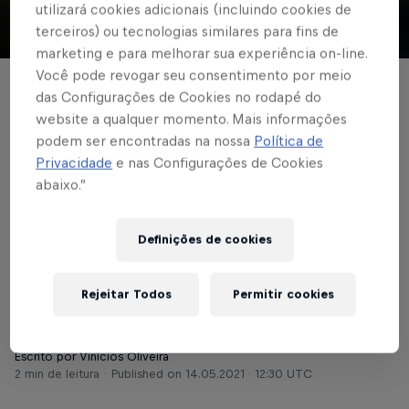
utilizará cookies adicionais (incluindo cookies de
terceiros) ou tecnologias similares para fins de
© Red Bull Bragantino
marketing e para melhorar sua experiência on-line.
Você pode revogar seu consentimento por meio
FUTEBOL MASCULINO
das Configurações de Cookies no rodapé do
website a qualquer momento. Mais informações
De olho em Tóquio,
podem ser encontradas na nossa
Política de
Cleiton e Claudinho
Privacidade
e nas Configurações de Cookies
abaixo.”
são convocados pela
Seleção Brasileira
Definições de cookies
Olímpica
Rejeitar Todos
Permitir cookies
Escrito por Vinicios Oliveira
2 min de leitura
Published on
14.05.2021 · 12:30 UTC