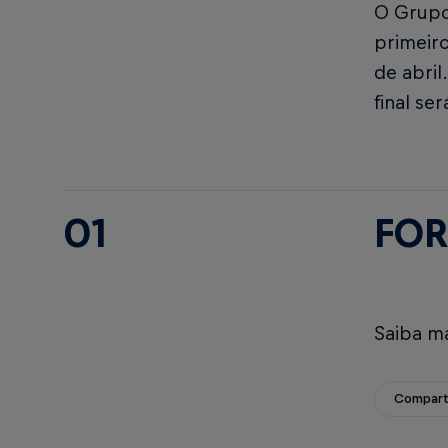
O Grupo 
primeir
de abril
final se
01
FOR
Saiba m
Compart