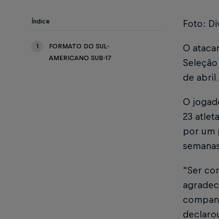
Índice
Foto: Di
1
FORMATO DO SUL-
O ataca
AMERICANO SUB-17
Seleção 
de abril.
O jogad
23 atlet
por um 
semanas
"Ser con
agradec
companh
declarou