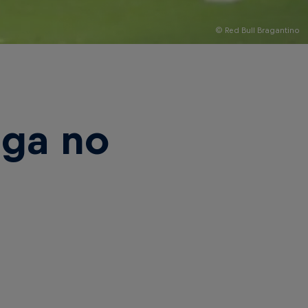
© Red Bull Bragantino
aga no