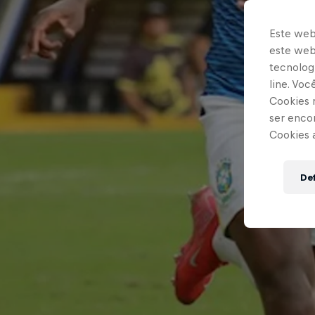
Este web
este webs
tecnologi
line. Vo
Cookies 
ser enco
Cookies 
Def