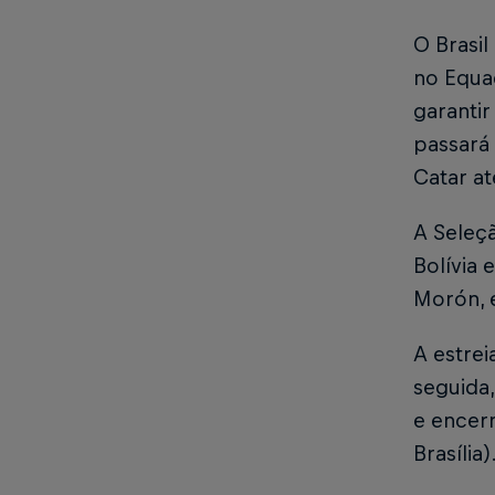
O Brasi
no Equa
garanti
passará
Catar at
A Seleçã
Bolívia 
Morón, 
A estrei
seguida,
e encerr
Brasília)