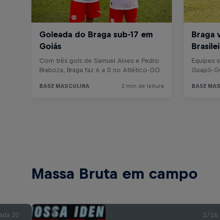
Massa Bruta em campo
ada 20
1/16