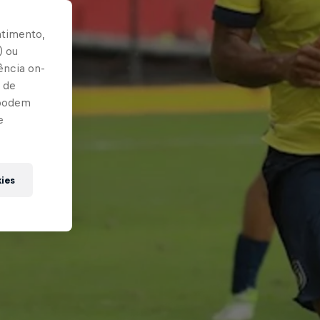
ntimento,
) ou
ência on-
 de
 podem
e
kies