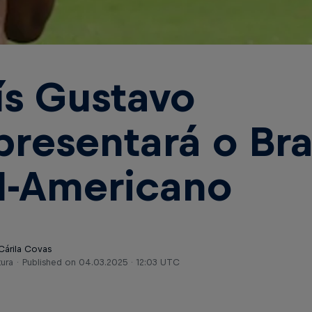
ís Gustavo
presentará o Br
l-Americano
Cárila Covas
tura
Published on
04.03.2025 · 12:03 UTC