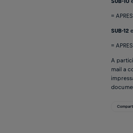
SUB-10
= APRES
SUB-12
= APRES
A partic
mail a c
impress
documen
Compart