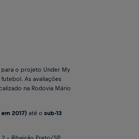
o para o projeto
Under My
 futebol. As avaliações
ocalizado na Rodovia Mário
 em 2017)
até o
sub-13
2 - Ribeirão Preto/SP