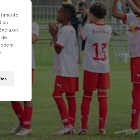
ntimento,
) ou
ência on-
 de
 podem
e
kies