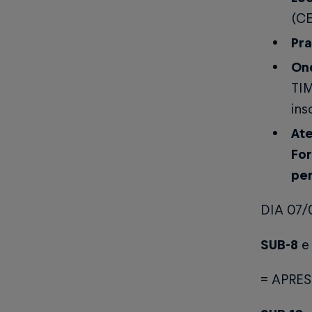
(C
Pra
Ond
TI
ins
At
For
pe
DIA 07/
SUB-8
= APRES