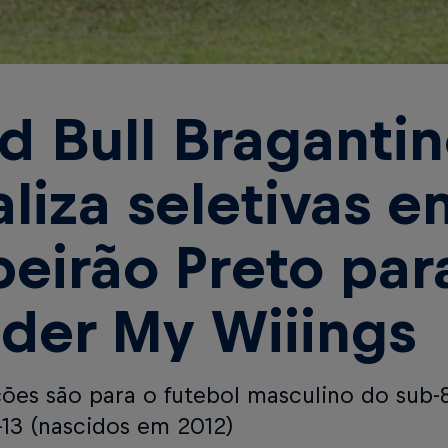
d Bull Braganti
aliza seletivas e
beirão Preto par
der My Wiiings
ções são para o futebol masculino do sub-
-13 (nascidos em 2012)