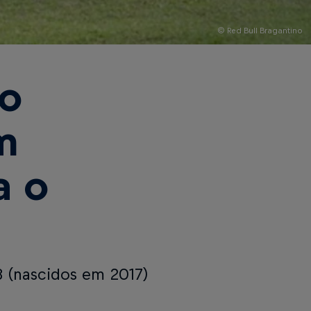
© Red Bull Bragantino
no
m
a o
8 (nascidos em 2017)