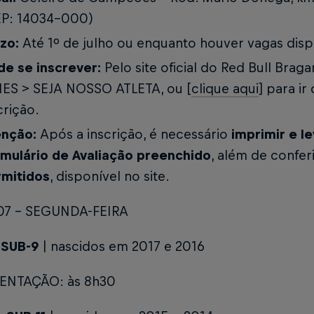
EP: 14034-000)
zo:
Até 1º de julho ou enquanto houver vagas disp
e se inscrever:
Pelo site oficial do Red Bull Brag
MES > SEJA NOSSO ATLETA
, ou [
clique aqui
] para ir
crição.
enção:
Após a inscrição, é necessário
imprimir e le
mulário de Avaliação preenchido
, além de confer
rmitidos
, disponível no site.
07 - SEGUNDA-FEIRA
e
SUB-9
| nascidos em 2017 e 2016
ENTAÇÃO: às 8h30