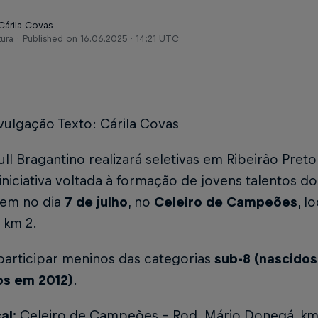
Cárila Covas
tura
Published on
16.06.2025 · 14:21 UTC
vulgação Texto: Cárila Covas
ll Bragantino realizará seletivas em Ribeirão Pret
 iniciativa voltada à formação de jovens talentos do
em no dia
7 de julho
, no
Celeiro de Campeões
, l
 km 2.
articipar meninos das categorias
sub-8 (nascidos
os em 2012)
.
al:
Celeiro de Campeões - Rod. Mário Donegá, km 