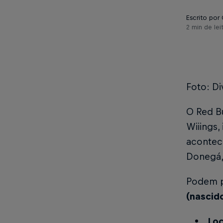
Escrito por 
2 min de lei
Foto: Di
O Red Bu
Wiiings
,
acontec
Donegá,
Podem p
(nascid
Loc