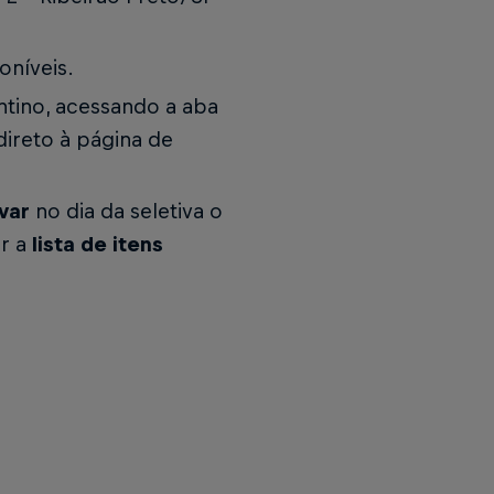
oníveis.
antino, acessando a aba
 direto à página de
var
no dia da seletiva o
ir a
lista de itens