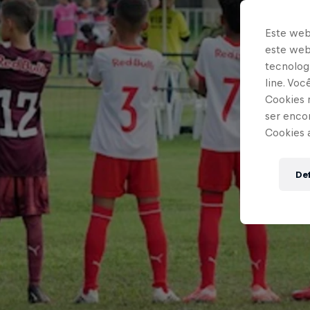
Este web
este webs
tecnologi
line. Vo
Cookies 
ser enco
Cookies 
Def