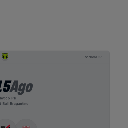
Rodada 23
15
Ago
letico PR
 Bull Bragantino