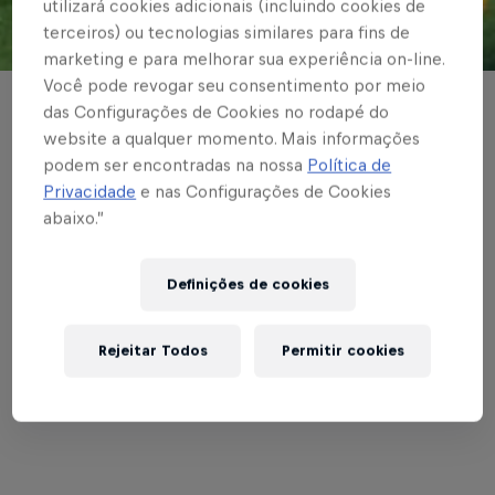
utilizará cookies adicionais (incluindo cookies de
terceiros) ou tecnologias similares para fins de
© Red Bull Bragantino
marketing e para melhorar sua experiência on-line.
Você pode revogar seu consentimento por meio
BRASILEIRÃO
das Configurações de Cookies no rodapé do
website a qualquer momento. Mais informações
Red Bull Bragantino
podem ser encontradas na nossa
Política de
Privacidade
e nas Configurações de Cookies
enfrenta Fluminense
abaixo.”
em abertura de
Definições de cookies
maratona fora de casa
Rejeitar Todos
Permitir cookies
Escrito por Vinicios Oliveira
2 min de leitura
Published on
03.06.2023 · 16:45 UTC