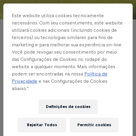
© Red Bull Bragantino
Este website utiliza cookies tecnicamente
necessários. Com seu consentimento, este website
utilizará cookies adicionais (incluindo cookies de
BASE MASCULINA
terceiros) ou tecnologias similares para fins de
Categorias de base do
marketing e para melhorar sua experiência on-line.
Você pode revogar seu consentimento por meio
Massa Bruta
das Configurações de Cookies no rodapé do
conhecem
website a qualquer momento. Mais informações
podem ser encontradas na nossa
Política de
compromissos
Privacidade
e nas Configurações de Cookies
abaixo.”
decisivos pelo Paulista
Definições de cookies
Confrontos já são neste fim de semana!
Veja a seguir todas as informações
Rejeitar Todos
Permitir cookies