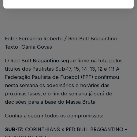
Escrito por Cárila Covas
3 min de leitura
Published on
30.09.2025 · 14:53 UTC
Foto: Fernando Roberto / Red Bull Bragantino
Texto: Cárila Covas
O Red Bull Bragantino segue firme na luta pelos
títulos dos Paulistas Sub-17, 15, 14, 13, 12 e 11! A
Federação Paulista de Futebol (FPF) confirmou
nesta semana os adversários e horários das
próximas fases, e o fim de semana já será de
decisões para a base do Massa Bruta.
Confira a seguir todos os compromissos:
SUB-17:
CORINTHIANS x RED BULL BRAGANTINO -