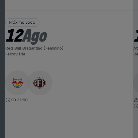
Próximo Jogo
12
Ago
Red Bull Bragantino (Feminino)
At
Ferroviária
Re
KO 21:00