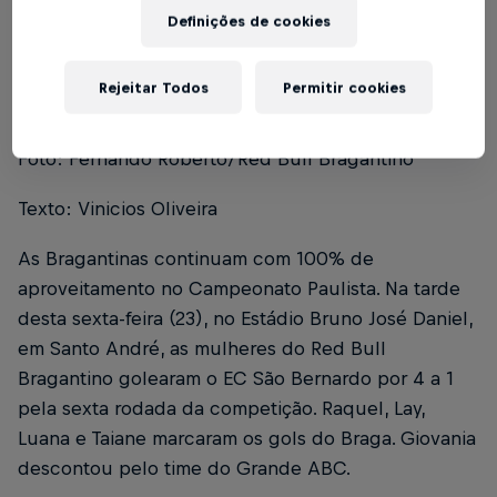
Definições de cookies
Índice
EC São Bernardo 1 x 4 Red Bull Bragantino
1
Rejeitar Todos
Permitir cookies
Foto: Fernando Roberto/Red Bull Bragantino
Texto: Vinicios Oliveira
As Bragantinas continuam com 100% de
aproveitamento no Campeonato Paulista. Na tarde
desta sexta-feira (23), no Estádio Bruno José Daniel,
em Santo André, as mulheres do Red Bull
Bragantino golearam o EC São Bernardo por 4 a 1
pela sexta rodada da competição. Raquel, Lay,
Luana e Taiane marcaram os gols do Braga. Giovania
descontou pelo time do Grande ABC.