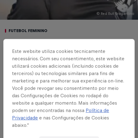
© Red Bull Bragantino
FUTEBOL FEMININO
Bragantinas goleiam
Este website utiliza cookies tecnicamente
EC São Bernardo e
necessários. Com seu consentimento, este website
utilizará cookies adicionais (incluindo cookies de
seguem na ponta do
terceiros) ou tecnologias similares para fins de
Estadual
marketing e para melhorar sua experiência on-line.
Você pode revogar seu consentimento por meio
das Configurações de Cookies no rodapé do
website a qualquer momento. Mais informações
Escrito por Vinicios Oliveira
podem ser encontradas na nossa
Política de
3 min de leitura
Published on
23.09.2022 · 15:23 UTC
Privacidade
e nas Configurações de Cookies
abaixo.”