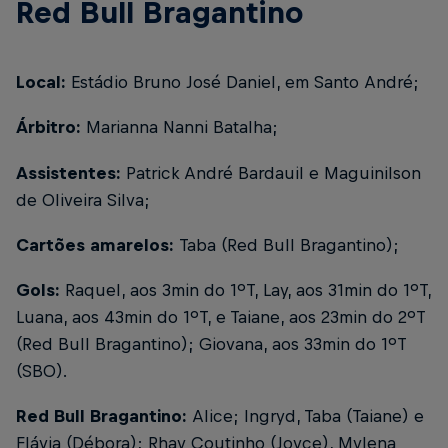
Red Bull Bragantino
Local:
Estádio Bruno José Daniel, em Santo André;
Árbitro:
Marianna Nanni Batalha;
Assistentes:
Patrick André Bardauil e Maguinilson
de Oliveira Silva;
Cartões amarelos:
Taba (Red Bull Bragantino);
Gols:
Raquel, aos 3min do 1ºT, Lay, aos 31min do 1ºT,
Luana, aos 43min do 1ºT, e Taiane, aos 23min do 2ºT
(Red Bull Bragantino); Giovana, aos 33min do 1ºT
(SBO).
Red Bull Bragantino:
Alice; Ingryd, Taba (Taiane) e
Flávia (Débora); Rhay Coutinho (Joyce), Mylena