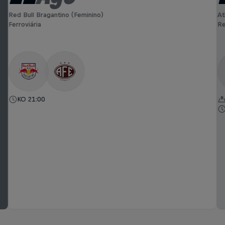
Red Bull Bragantino (Feminino)
At
Ferroviária
Re
KO 21:00