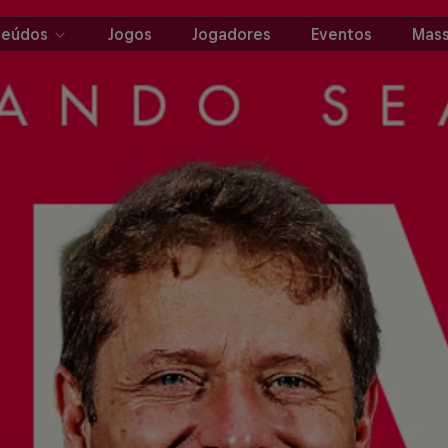
teúdos
Jogos
Jogadores
Eventos
Mass