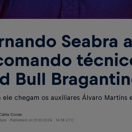
rnando Seabra 
comando técnic
d Bull Braganti
 ele chegam os auxiliares Álvaro Martins e
Cárila Covas
tura
Published on
31.10.2024 · 14:18 UTC