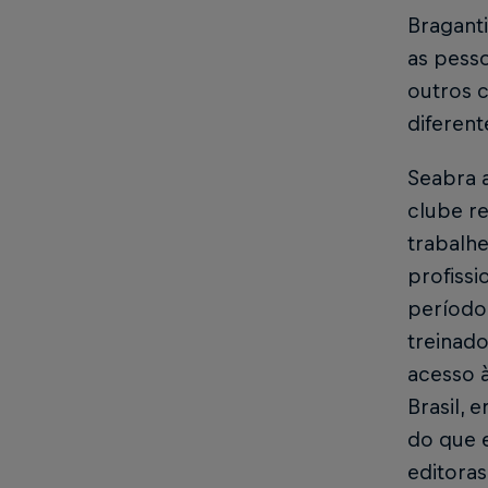
Braganti
as pesso
outros c
diferent
Seabra a
clube re
trabalh
profissi
período
treinad
acesso 
Brasil, 
do que e
editora