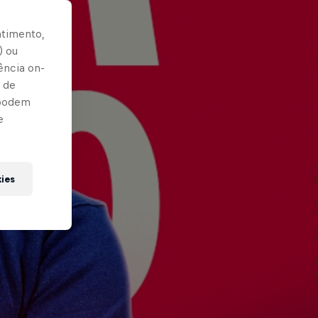
ntimento,
) ou
ência on-
 de
 podem
e
kies