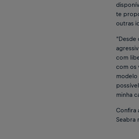
disponív
te propo
outras i
“Desde o
agressiv
com lib
com os v
modelo 
possíve
minha ca
Confira
Seabra 