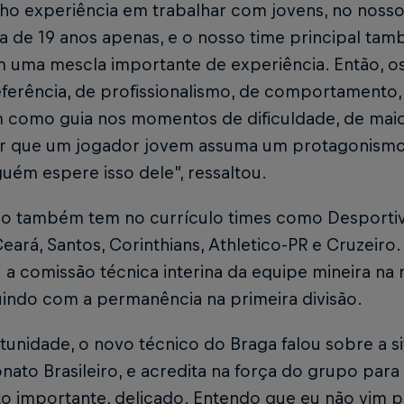
nho experiência em trabalhar com jovens, no nosso
ra de 19 anos apenas, e o nosso time principal ta
 uma mescla importante de experiência. Então, o
ferência, de profissionalismo, de comportamento
 como guia nos momentos de dificuldade, de maior
r que um jogador jovem assuma um protagonis
uém espere isso dele”, ressaltou.
co também tem no currículo times como Desportivo 
eará, Santos, Corinthians, Athletico-PR e Cruzeiro. 
 a comissão técnica interina da equipe mineira na re
uindo com a permanência na primeira divisão.
tunidade, o novo técnico do Braga falou sobre a s
to Brasileiro, e acredita na força do grupo para 
 importante, delicado. Entendo que eu não vim pa