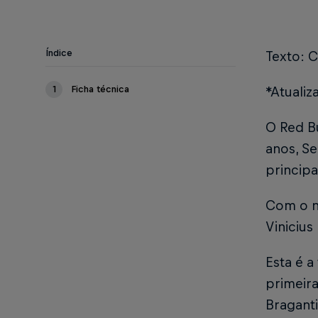
Índice
Texto: C
1
Ficha técnica
*Atualiz
O Red B
anos, S
principa
Com o n
Vinicius
Esta é a
primeira
Braganti