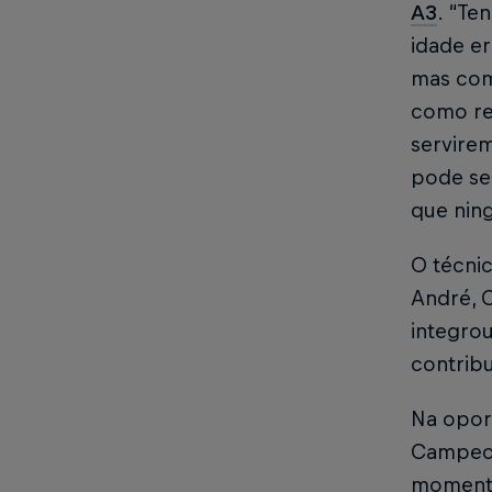
A3
. “Te
idade e
mas com
como re
servirem
pode se
que ning
O técni
André, C
integrou
contrib
Na opor
Campeona
momento