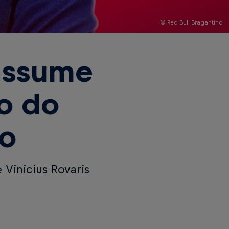
© Red Bull Bragantino
assume
o do
no
 Vinicius Rovaris