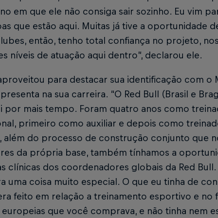
no em que ele não consiga sair sozinho. Eu vim p
as que estão aqui. Muitas já tive a oportunidade d
lubes, então, tenho total confiança no projeto, nos
es níveis de atuação aqui dentro”, declarou ele.
proveitou para destacar sua identificação com o 
presenta na sua carreira. “O Red Bull (Brasil e Bra
ei por mais tempo. Foram quatro anos como trein
onal, primeiro como auxiliar e depois como treina
, além do processo de construção conjunto que n
ores da própria base, também tínhamos a oportuni
às clínicas dos coordenadores globais da Red Bul
era uma coisa muito especial. O que eu tinha de c
ra feito em relação a treinamento esportivo e no f
s europeias que você comprava, e não tinha nem es