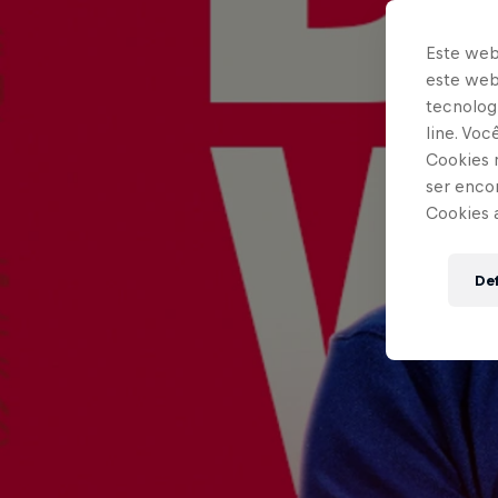
Este web
este webs
tecnologi
line. Vo
Cookies 
ser enco
Cookies 
Def