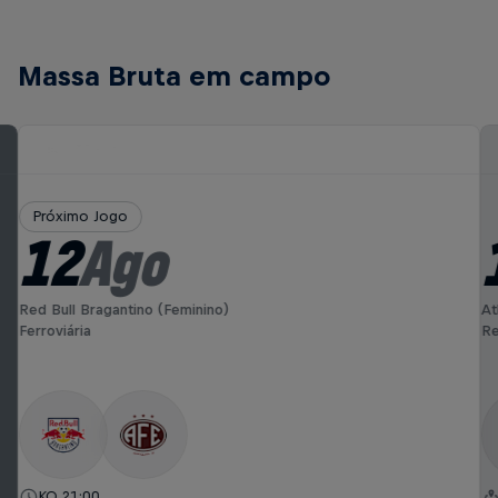
Massa Bruta em campo
Próximo Jogo
12
Ago
Red Bull Bragantino (Feminino)
At
Ferroviária
Re
KO 21:00