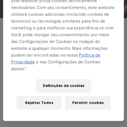
Este website utiliza cookies tecnicamente
necessários. Com seu consentimento, este website
© Red Bull Bragantino
utilizará cookies adicionais (incluindo cookies de
terceiros) ou tecnologias similares para fins de
marketing e para melhorar sua experiência on-line.
BASE MASCULINA
Você pode revogar seu consentimento por meio
Sub-11 do Braga
das Configurações de Cookies no rodapé do
website a qualquer momento. Mais informações
encara o Palmeiras
podem ser encontradas na nossa
Política de
nas quartas de final do
Privacidade
e nas Configurações de Cookies
abaixo.”
Paulistão
Definições de cookies
Escrito por Rafael Pereira
Rejeitar Todos
Permitir cookies
2 min de leitura
Published on
08.11.2022 · 15:15 UTC