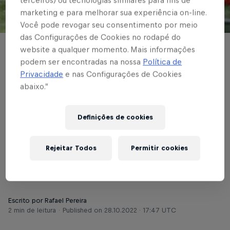
terceiros) ou tecnologias similares para fins de
marketing e para melhorar sua experiência on-line.
© Red Bull Bragantino
Você pode revogar seu consentimento por meio
das Configurações de Cookies no rodapé do
website a qualquer momento. Mais informações
BASE MASCULINA
podem ser encontradas na nossa
Política de
Garotos do Massa
Privacidade
e nas Configurações de Cookies
abaixo.”
Bruta recebem o
Novorizontino pela ida
Definições de cookies
das oitavas do
Rejeitar Todos
Permitir cookies
Paulistão Sub-11
Escrito por Rafael Pereira
2 min de leitura
Published on
28.10.2022 · 17:47 UTC