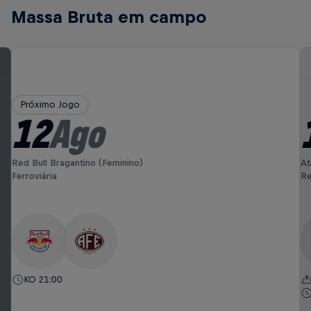
Massa Bruta em campo
Próximo Jogo
12
Ago
Red Bull Bragantino (Feminino)
At
Ferroviária
Re
KO 21:00