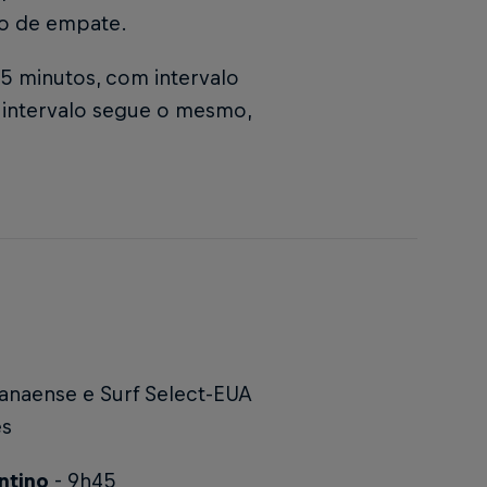
so de empate.
25 minutos, com intervalo
de intervalo segue o mesmo,
aranaense e Surf Select-EUA
es
antino
- 9h45