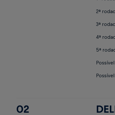
2ª roda
3ª roda
4ª roda
5ª rodad
Possível
Possível
02
DE