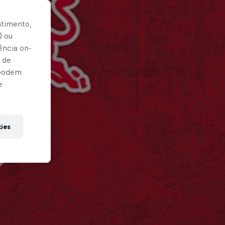
ntimento,
) ou
ência on-
 de
 podem
e
kies