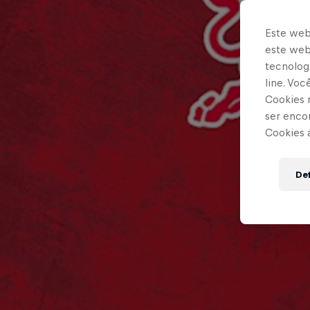
Este web
este webs
tecnologi
line. Vo
Cookies 
ser enco
Cookies 
Def