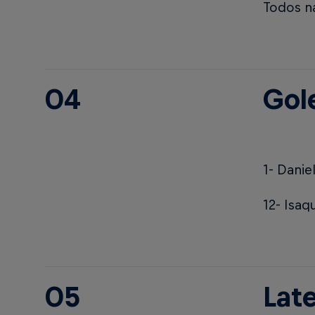
Todos n
04
Gol
1- Danie
12- Isa
05
Late