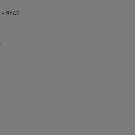
A - 9h45
5