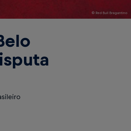
© Red Bull Bragantino
Belo
isputa
sileiro