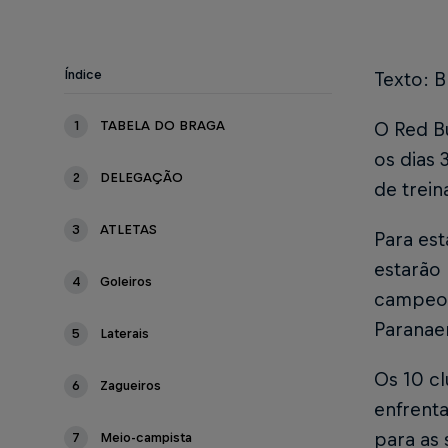
Índice
Texto: 
1
TABELA DO BRAGA
O Red Bu
os dias 
2
DELEGAÇÃO
de trein
3
ATLETAS
Para es
estarão 
4
Goleiros
campeon
Paranaen
5
Laterais
Os 10 c
6
Zagueiros
enfrent
para as 
7
Meio-campista