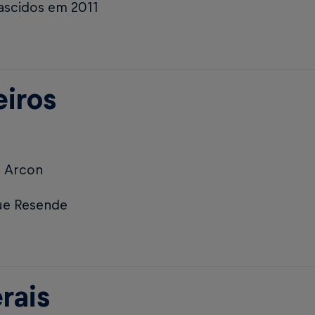
ascidos em 2011
eiros
l Arcon
que Resende
rais