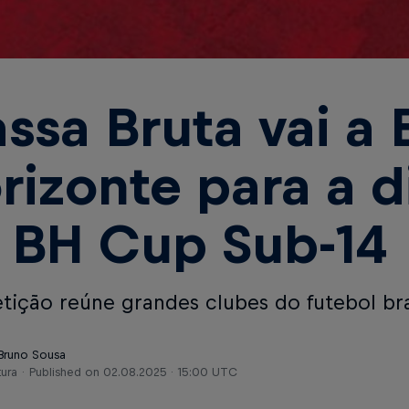
ssa Bruta vai a 
rizonte para a d
 BH Cup Sub-14
ição reúne grandes clubes do futebol bra
 Bruno Sousa
tura
Published on
02.08.2025 · 15:00 UTC