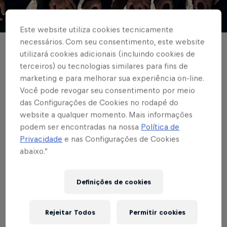
© Red Bull Bragantino
Este website utiliza cookies tecnicamente
necessários. Com seu consentimento, este website
BASE MASCULINA
utilizará cookies adicionais (incluindo cookies de
terceiros) ou tecnologias similares para fins de
Garotos do Massa
marketing e para melhorar sua experiência on-line.
Bruta viajam para a
Você pode revogar seu consentimento por meio
das Configurações de Cookies no rodapé do
disputa da Elite Neon
website a qualquer momento. Mais informações
podem ser encontradas na nossa
Política de
Cup Sub-14 na Grécia
Privacidade
e nas Configurações de Cookies
abaixo.”
Escrito por Rafael Pereira
Definições de cookies
3 min de leitura
Published on
29.04.2024 · 23:33 UTC
Rejeitar Todos
Permitir cookies