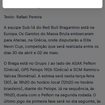
Foto: Red Bull Bragantino
Texto: Rafael Pereira
A equipe Sub-14 do Red Bull Bragantino está na
Europa. Os Garotos do Massa Bruta embarcaram
para Atenas, na Grécia, onde disputarão a Elite
Neon Cup, competição que será realizada entre os
dias 30 de abril e 02 de maio.
O Braga está no Grupo J ao lado de ASAK Pefkon
(Grécia), GPS Pelops 1926 (Grécia) e SCM Ramnicu
Valcea (Romênia). A estreia será nesta terça-feira
(30), às 18h20 do horário local (12h20 no horário
brasileiro), diante do Pelops. Já na sequência, às
19h20, duela com o Pefkon na segunda rodada. O
último jogo da primeira fase será no dia seguinte, às