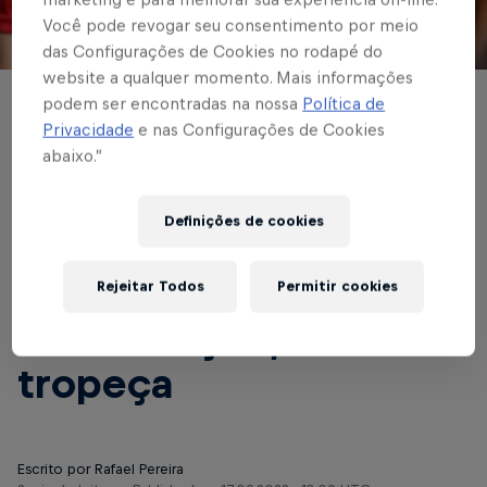
Você pode revogar seu consentimento por meio
© Red Bull Bragantino
das Configurações de Cookies no rodapé do
website a qualquer momento. Mais informações
podem ser encontradas na nossa
Política de
BASE MASCULINA
Privacidade
e nas Configurações de Cookies
Em confrontos com o
abaixo.”
São Paulo pelo
Definições de cookies
Paulistão, Sub-15
vence e garante a
Rejeitar Todos
Permitir cookies
classificação; Sub-17
tropeça
Escrito por Rafael Pereira